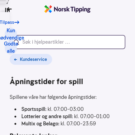
Vi bruker
informasjonskapsler
Tilbake
Tilpass
Vårt
formål
Kun
med
nødvendige
Godta
informasjonskapsler
alle
er
blant
Kundeservice
annet:
Åpningstider for spill
Nettsidene
skal
fungere
Spillene våre har følgende åpningstider:
teknisk
Sportsspill:
kl. 07:00–03:00
Samle
Lotterier og andre spill:
kl. 07:00–01:00
inn
Multix og Belago:
kl. 07:00–23:59
statistikk
for