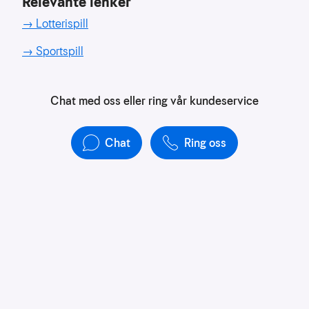
Relevante lenker
å
forstå
→ Lotterispill
bruksmønster
→ Sportspill
Kreditere
kanaler
som
Chat med oss eller ring vår kundeservice
sender
trafikk
Chat
Ring oss