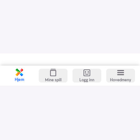
Kundeservice
Spillevett
Hjem
Mine spill
Logg inn
Hovedmeny
Snarveier
Grasrotandelen
Dette er Norsk Tipping
Jobb i Norsk Tipping
Nyhetsbrev