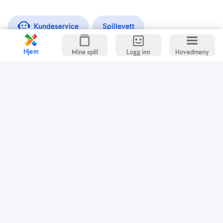
Kundeservice
Spillevett
Hjem
Mine spill
Logg inn
Hovedmeny
Snarveier
Grasrotandelen
Dette er Norsk Tipping
Jobb i Norsk Tipping
Nyhetsbrev
Presse
Kontakt oss
Praktisk informasjon
Sikkerhet
Økonomisk kriminalitet
Personvern