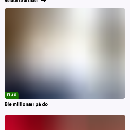
Relaterte artikler
FLAX
Ble millionær på do