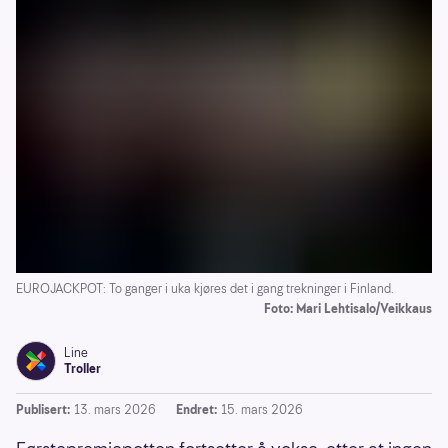
EUROJACKPOT: To ganger i uka kjøres det i gang trekninger i Finland.
Foto: Mari Lehtisalo/Veikkaus
Line
Troller
Publisert:
13. mars 2026
Endret:
15. mars 2026