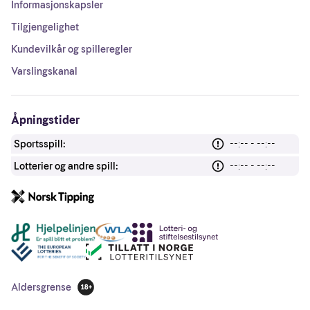
Informasjonskapsler
Tilgjengelighet
Kundevilkår og spilleregler
Varslingskanal
Åpningstider
Sportsspill:
--:-- - --:--
Lotterier og andre spill:
--:-- - --:--
Andre lenker
Aldersgrense
18 år