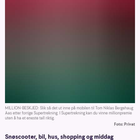
MILLION-BESKJED: Slik så det ut inne på mobilen til Tom Niklas Bergehaug
Aas etter forrige Supertrekning. I Supertrekning kan du vinne millionpremie
uten å ha et eneste tall riktig.
Foto: Privat
Snøscooter, bil, hus, shopping og middag