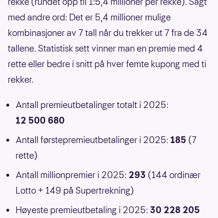
rekke (rundet opp til 1:5,4 millioner per rekke). Sagt
med andre ord: Det er 5,4 millioner mulige
kombinasjoner av 7 tall når du trekker ut 7 fra de 34
tallene. Statistisk sett vinner man en premie med 4
rette eller bedre i snitt på hver femte kupong med ti
rekker.
Antall premieutbetalinger totalt i 2025:
12 500 680
Antall førstepremieutbetalinger i 2025:
185
(7
rette)
Antall millionpremier i 2025:
293
(144 ordinær
Lotto + 149 på Supertrekning)
Høyeste premieutbetaling i 2025:
30 228 205