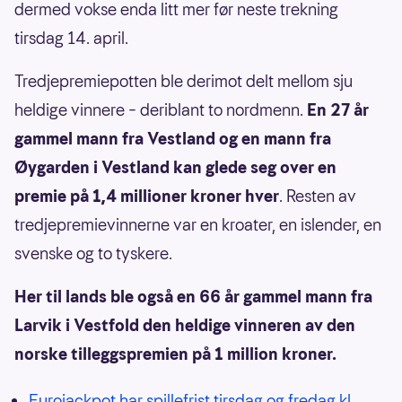
dermed vokse enda litt mer før neste trekning
tirsdag 14. april.
Tredjepremiepotten ble derimot delt mellom sju
heldige vinnere – deriblant to nordmenn.
En 27 år
gammel mann fra Vestland og en mann fra
Øygarden i Vestland
kan glede seg over en
premie på 1,4 millioner kroner hver
. Resten av
tredjepremievinnerne var en kroater, en islender, en
svenske og to tyskere.
Her til lands ble også en 66 år gammel mann fra
Larvik i Vestfold den heldige vinneren av den
norske tilleggspremien på 1 million kroner.
Eurojackpot har spillefrist tirsdag og fredag kl.