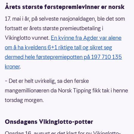
Årets største førstepremievinner er norsk
17. mai i år, på selveste nasjonaldagen, ble det som
fortsatt er årets største premieutbetaling i
Vikinglotto vunnet.
En kvinne fra Agder var alene
om å ha kveldens 6+1 riktige tall og sikret seg
dermed hele førstepremiepotten på 197 710 135
kroner
.
– Det er helt uvirkelig, sa den ferske
mangemillionæren da Norsk Tipping fikk tak i henne
torsdag morgen.
Onsdagens Vikinglotto-potter
Onsdag 16. august er det klart for ny Vikinglotto-