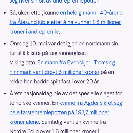
seg hver sin bit av andrepremiepotten
.
Så, uken etter, kunne
en heldig mann i 40-årene
fra Ålesund juble etter å ha vunnet 1,3 millioner
kroner i andrepremie
.
Onsdag 10. mai var det igjen en nordmann sin
tur til å klistre på seg vinnergliset i
Vikinglotto.
En mann fra Evenskjer i Troms og
Finnmark vant drøyt 3 millioner kroner
på en
rekke han hadde spilt fast i over 20 år.
Årets nasjonaldag ble av det spesielle slaget for
to norske kvinner. En
kvinne fra Agder sikret seg
hele førstepremiepotten på 197,7 millioner
kroner alene
. Samtidig vant en kvinne fra
Nordre Follo over 1,6 millioner kroner i