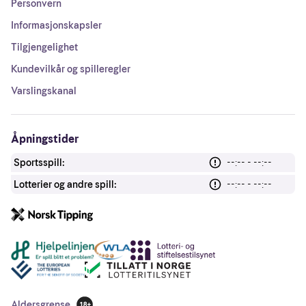
Personvern
Informasjonskapsler
Tilgjengelighet
Kundevilkår og spilleregler
Varslingskanal
Åpningstider
Sportsspill:
--:-- - --:--
Lotterier og andre spill:
--:-- - --:--
Andre lenker
Aldersgrense