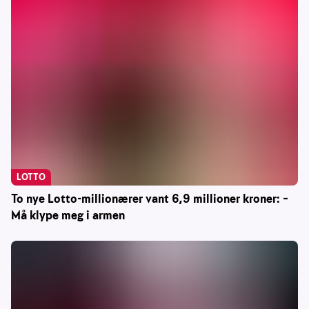
LOTTO
To nye Lotto-millionærer vant 6,9 millioner kroner: –
Må klype meg i armen