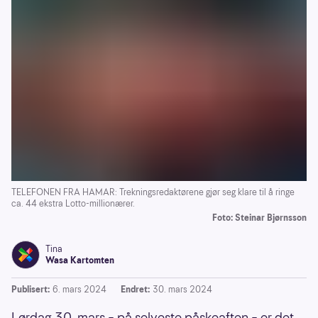
TELEFONEN FRA HAMAR: Trekningsredaktørene gjør seg klare til å ringe
ca. 44 ekstra Lotto-millionærer.
Foto: Steinar Bjørnsson
Tina
Wasa Kartomten
Publisert:
6. mars 2024
Endret:
30. mars 2024
Lørdag 30. mars – på selveste påskeaften – er det