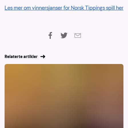
Les mer om vinnersjanser for Norsk Tippings spill her
Relaterte artikler