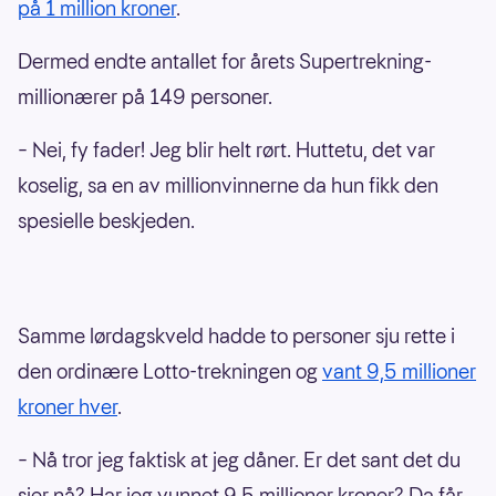
på 1 million kroner
.
Dermed endte antallet for årets Supertrekning-
millionærer på 149 personer.
– Nei, fy fader! Jeg blir helt rørt. Huttetu, det var
koselig, sa en av millionvinnerne da hun fikk den
spesielle beskjeden.
Samme lørdagskveld hadde to personer sju rette i
den ordinære Lotto-trekningen og
vant 9,5 millioner
kroner hver
.
– Nå tror jeg faktisk at jeg dåner. Er det sant det du
sier nå? Har jeg vunnet 9,5 millioner kroner? Da får