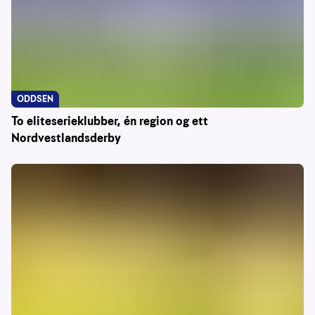
ODDSEN
To eliteserieklubber, én region og ett
Nordvestlandsderby