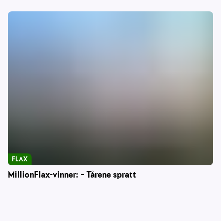
FLAX
MillionFlax-vinner: – Tårene spratt