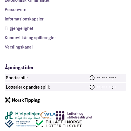
Økonomisk kriminalitet
Personvern
Informasjonskapsler
Tilgjengelighet
Kundevilkår og spilleregler
Varslingskanal
Åpningstider
Sportsspill:
--:-- - --:--
Lotterier og andre spill:
--:-- - --:--
Andre lenker