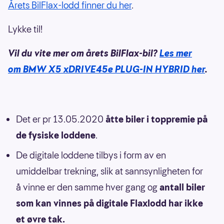
Årets BilFlax-lodd finner du her
.
Lykke til!
Vil du vite mer om årets BilFlax-bil?
Les mer
om BMW X5 xDRIVE45e PLUG-IN HYBRID her
.
Det er pr 13.05.2020
åtte
biler i toppremie på
de fysiske loddene
.
De digitale loddene tilbys i form av en
umiddelbar trekning, slik at sannsynligheten for
å vinne er den samme hver gang og
antall biler
som kan vinnes på digitale Flaxlodd har ikke
et øvre tak.