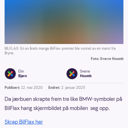
BILFLAX: En av årets mange BilFlax-premier ble vunnet av en mann fra
Bryne.
Foto: Sverre Houmb
Elin
Sverre
Bjørn
Houmb
Publisert:
12. mai 2020
Endret:
2. januar 2023
Da jærbuen skrapte frem tre like BMW-symboler på
BilFlax hang skjermbildet på mobilen seg opp.
Skrap BilFlax her