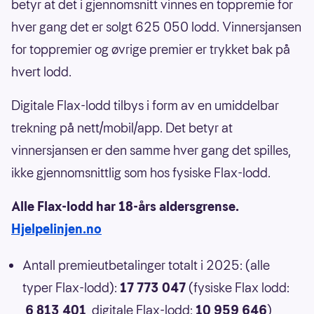
betyr at det i gjennomsnitt vinnes en toppremie for
hver gang det er solgt 625 050 lodd. Vinnersjansen
for toppremier og øvrige premier er trykket bak på
hvert lodd.
Digitale Flax-lodd tilbys i form av en umiddelbar
trekning på nett/mobil/app. Det betyr at
vinnersjansen er den samme hver gang det spilles,
ikke gjennomsnittlig som hos fysiske Flax-lodd.
Alle Flax-lodd har 18-års aldersgrense.
Hjelpelinjen.no
Antall premieutbetalinger totalt i 2025: (alle
typer Flax-lodd):
17 773 047
(fysiske Flax lodd:
6 813 401
, digitale Flax-lodd:
10 959 646
)