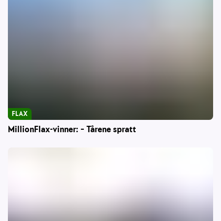
FLAX
MillionFlax-vinner: – Tårene spratt