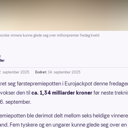
ke vinnere kunne glede seg over millionpremier fredag kveld.
e
ller
2. september 2025
Endret:
14. september 2025
kret seg førstepremiepotten i Eurojackpot denne fredagen
okser den til
ca. 1,34 milliarder kroner
før neste trekn
16. september.
miepotten ble derimot delt mellom seks heldige vinnere 
land. Fem tyskere og en ungarer kunne glede seg over en