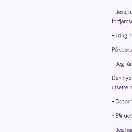
– Jøss, 
forfjams
– I dag h
På spørs
– Jeg får
Den nyba
utsette 
– Det er 
– Blir de
– Jeg har