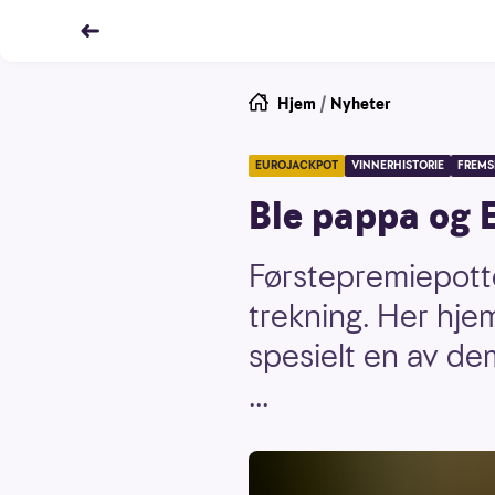
Hjem
/
Nyheter
EUROJACKPOT
VINNERHISTORIE
FREMS
Ble pappa og 
Førstepremiepotte
trekning. Her hjem
spesielt en av de
...