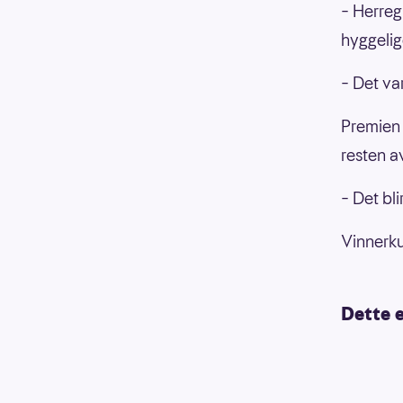
– Herreg
hyggelig
– Det var
Premien 
resten a
– Det bli
Vinnerku
Dette e