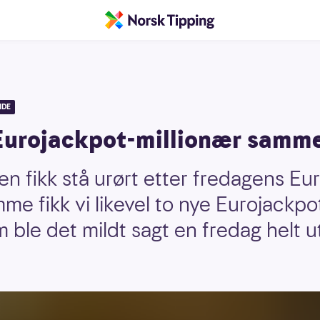
IDE
Eurojackpot-millionær samm
n fikk stå urørt etter fredagens Eu
me fikk vi likevel to nye Eurojackpo
m ble det mildt sagt en fredag helt 