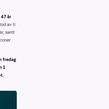
 47 år
od av ti
ker, samt
kroner
n fredag
n 1
t.