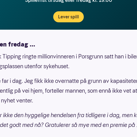
Spillefrist tirsdag eller fredag kl. 19:00
Lever spill
 en fredag ...
 Tipping ringte millionvinneren i Porsgrunn satt han i bil
gsplassen utenfor sykehuset.
 far i dag. Jeg fikk ikke overnatte på grunn av kapasitete
gentlig på vei hjem, forteller mannen, som ennå ikke vet a
 nyhet venter.
år ikke den hyggelige hendelsen fra tidligere i dag, men 
et godt med nå? Gratulerer så mye med en premie på 1