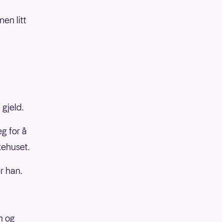
en litt
 gjeld.
g for å
kehuset.
er han.
m og