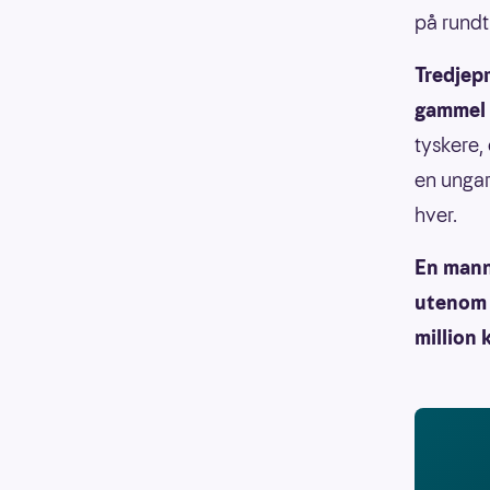
på rundt
Tredjepr
gammel 
tyskere, 
en ungar
hver.
En mann 
utenom 
million 