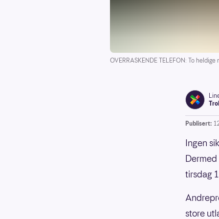
OVERRASKENDE TELEFON: To heldige nors
Lin
Tro
Publisert:
1
Ingen si
Dermed v
tirsdag 
Andrepre
store ut