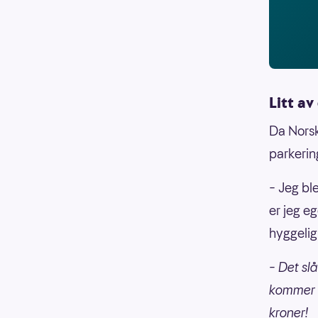
Litt av
Da Norsk
parkerin
– Jeg ble
er jeg e
hyggelig
– Det sl
kommer d
kroner!