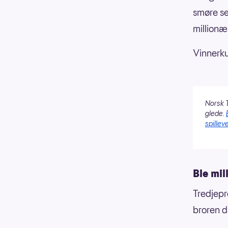
smøre se
million
Vinnerku
Norsk T
glede.
spilleve
Ble mi
Tredjep
broren d