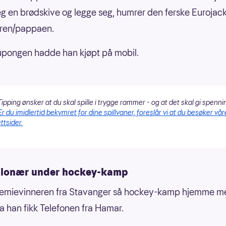
g en brødskive og legge seg, humrer den ferske Eurojac
æren/pappaen.
pongen hadde han kjøpt på mobil.
ipping ønsker at du skal spille i trygge rammer - og at det skal gi spenni
Er du imidlertid bekymret for dine spillvaner, foreslår vi at du besøker vår
ttsider.
llionær under hockey-kamp
remievinneren fra Stavanger så hockey-kamp hjemme m
a han fikk Telefonen fra Hamar.