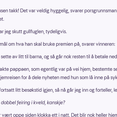
tusen takk! Det var veldig hyggelig, svarer porsgrunnsmann
et.
ar jeg skutt gullfuglen, tydeligvis.
mål om hva han skal bruke premien på, svarer vinneren:
 sette av litt til barna, og så går nok resten til å betale ned
kte pappaen, som egentlig var på vei hjem, bestemte se
hjemreisen for å dele nyheten med hun som lå inne på sy
fortsatt litt besøkstid igjen, så nå går jeg inn og forteller, l
t dobbel feiring i kveld, kanskje?
 vært oppe siden klokka ett i natt. Det blir nok heller hje