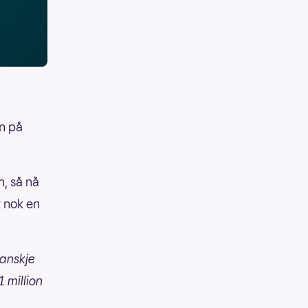
en på
n, så nå
t nok en
kanskje
 million