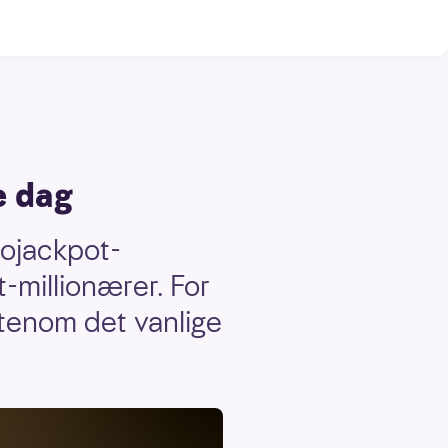
e dag
rojackpot-
t-millionærer. For
utenom det vanlige