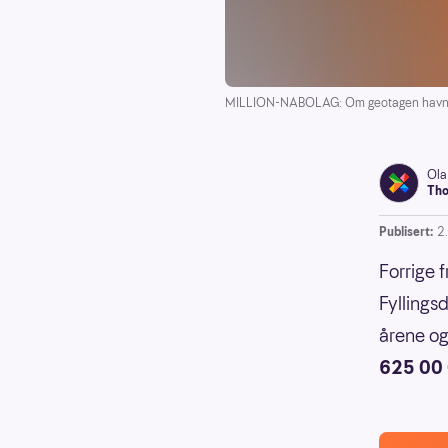
MILLION-NABOLAG: Om geotagen havner på 
Ola
Tho
Publisert:
2
Forrige 
Fyllings
årene og
625 00