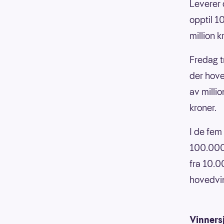
Leverer 
opptil 1
million k
Fredag t
der hove
av milli
kroner.
I de fem
100.000 
fra 10.0
hovedvin
Vinners