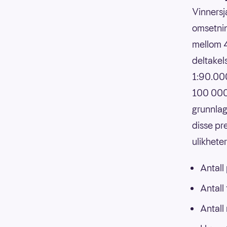
Vinnersj
omsetnin
mellom 4
deltakels
1:90.000
100 000,
grunnlag
disse pr
ulikhete
Antall
Antall
Antall