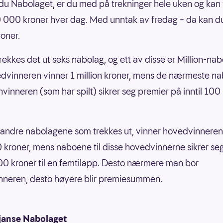
du Nabolaget, er du med på trekninger hele uken og kan
0 000 kroner hver dag. Med unntak av fredag – da kan d
roner.
rekkes det ut seks nabolag, og ett av disse er Million-na
dvinneren vinner 1 million kroner, mens de nærmeste n
onvinneren (som har spilt) sikrer seg premier på inntil 10
 andre nabolagene som trekkes ut, vinner hovedvinnere
kroner, mens naboene til disse hovedvinnerne sikrer se
00 kroner til en femtilapp. Desto nærmere man bor
neren, desto høyere blir premiesummen.
janse Nabolaget