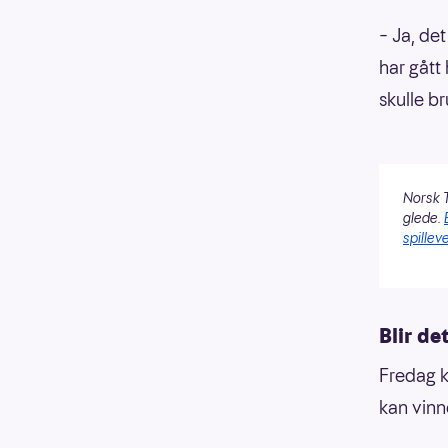
– Ja, det
har gått
skulle br
Norsk T
glede.
spilleve
Blir de
Fredag k
kan vinn