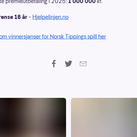
e premieutbetaling i 2025:
1 000 000
kr.
rense 18 år
–
Hjelpelinjen.no
om vinnersjanser for Norsk Tippings spill her