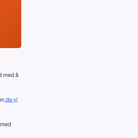
rd med å
en
da vi
ermed