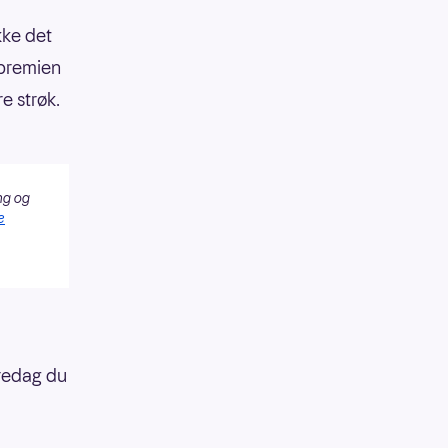
kke det
 premien
re strøk.
ng og
e
fredag du