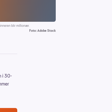
nneren blir millionær.
Foto: Adobe Stock
i
 i 30-
ummer