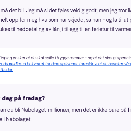
 må det bli. Jeg må si det føles veldig godt, men jeg tror i
 helt opp for meg hva som har skjedd, sa han – og la til at
ukes til nedbetaling av lån, i tillegg til en ferietur til varme
ipping ønsker at du skal spille i trygge rammer - og at det skal gi spenni
Er du imidlertid bekymret for dine spillvaner, foreslår vi at du besøker vår
ttsider.
t deg på fredag?
an du bli Nabolaget-millionær, men det er ikke bare på 
e i Nabolaget.