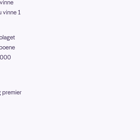
 vinne
u vinne 1
bolaget
aboene
0 000
n
g premier