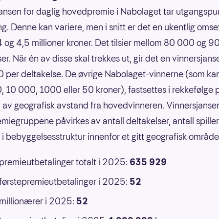
ansen for daglig hovedpremie i Nabolaget tar utgangspun
g. Denne kan variere, men i snitt er det en ukentlig omse
 og 4,5 millioner kroner. Det tilsier mellom 80 000 og 
er. Når én av disse skal trekkes ut, gir det en vinnersjans
 per deltakelse. De øvrige Nabolaget-vinnerne (som ka
 10 000, 1000 eller 50 kroner), fastsettes i rekkefølge 
 av geografisk avstand fra hovedvinneren. Vinnersjansen
emiegruppene påvirkes av antall deltakelser, antall spille
r i bebyggelsesstruktur innenfor et gitt geografisk område
 premieutbetalinger totalt i 2025:
635 929
 førstepremieutbetalinger i 2025:
52
 millionærer i 2025:
52