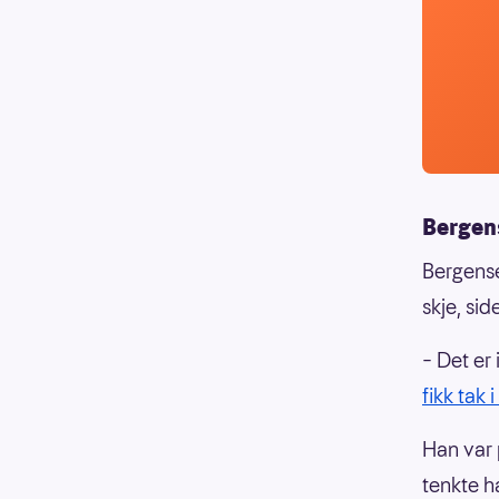
Bergen
Bergense
skje, si
– Det er
fikk tak 
Han var
tenkte ha