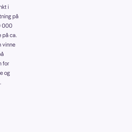
kt i
tning på
90 000
e på ca.
n vinne
på
 for
re og
.