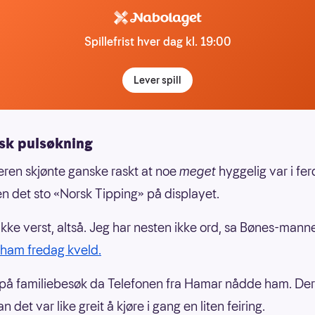
Spillefrist hver dag kl. 19:00
Lever spill
sk pulsøkning
ren skjønte ganske raskt at noe
meget
hyggelig var i fe
den det sto «Norsk Tipping» på displayet.
 ikke verst, altså. Jeg har nesten ikke ord, sa Bønes-mann
i ham fredag kveld.
 på familiebesøk da Telefonen fra Hamar nådde ham. D
n det var like greit å kjøre i gang en liten feiring.