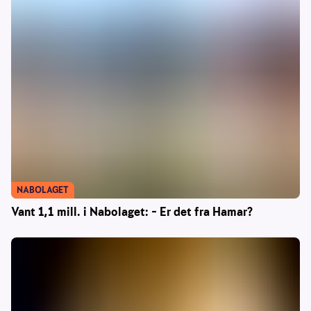
NABOLAGET
Vant 1,1 mill. i Nabolaget: – Er det fra Hamar?