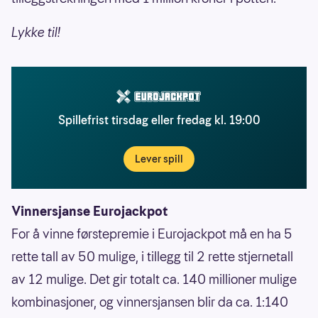
Lykke til!
Spillefrist tirsdag eller fredag kl. 19:00
Lever spill
Vinnersjanse Eurojackpot
For å vinne førstepremie i Eurojackpot må en ha 5
rette tall av 50 mulige, i tillegg til 2 rette stjernetall
av 12 mulige. Det gir totalt ca. 140 millioner mulige
kombinasjoner, og vinnersjansen blir da ca. 1:140