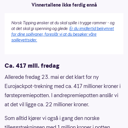
Vinnertallene ikke ferdig ennå
Norsk Tipping ønsker at du skal spille i trygge rammer - og
at det skal gi spenning og glede.
Er du imidlertid bekymret
for dine spillvaner, foreslår vi at du besøker våre
spillevettsider.
Ca. 417 mill. fredag
Allerede fredag 23. mai er det klart for ny
Eurojackpot-trekning med ca. 417 millioner kroner i
førstepremiepotten. I andrepremiepotten anslår vi
at det vil ligge ca. 22 millioner kroner.
Som alltid kjører vi også i gang den norske
tilleggstrekningen med 1 million kroner i potten.