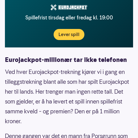
Spillefrist tirsdag eller fredag kl. 19:00
Lever spill
Eurojackpot-millionær tar ikke telefonen
Ved hver Eurojackpot-trekning kjører vi i gang en
tilleggstrekning blant alle som har spilt Eurojackpot
her til lands. Her trenger man ingen rette tall. Det
som gjelder, er å ha levert et spill innen spillefrist
samme kveld – og premien? Den er på 1 million
kroner.
Denne gangen var det en mann fra Porsgrunn som