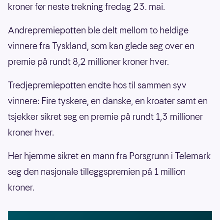
kroner før neste trekning fredag 23. mai.
Andrepremiepotten ble delt mellom to heldige
vinnere fra Tyskland, som kan glede seg over en
premie på rundt 8,2 millioner kroner hver.
Tredjepremiepotten endte hos til sammen syv
vinnere: Fire tyskere, en danske, en kroater samt en
tsjekker sikret seg en premie på rundt 1,3 millioner
kroner hver.
Her hjemme sikret en mann fra Porsgrunn i Telemark
seg den nasjonale tilleggspremien på 1 million
kroner.