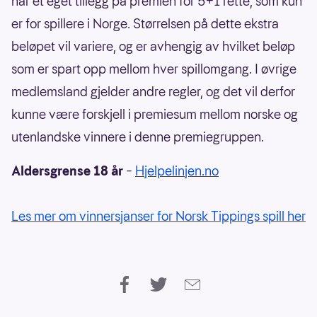
har et eget tillegg på premien for 5+1 rette, som kun
er for spillere i Norge. Størrelsen på dette ekstra
beløpet vil variere, og er avhengig av hvilket beløp
som er spart opp mellom hver spillomgang. I øvrige
medlemsland gjelder andre regler, og det vil derfor
kunne være forskjell i premiesum mellom norske og
utenlandske vinnere i denne premiegruppen.
Aldersgrense 18 år
–
Hjelpelinjen.no
Les mer om vinnersjanser for Norsk Tippings spill her