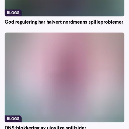
BLOGG
God regulering har halvert nordmenns spilleproblemer
BLOGG
DNS-blokkering av ulovlige spillsider