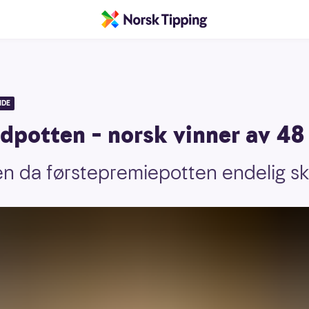
IDE
rdpotten – norsk vinner av 48 
en da førstepremiepotten endelig sku