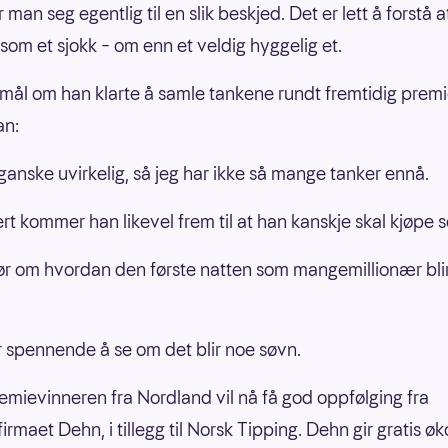
 man seg egentlig til en slik beskjed. Det er lett å forstå a
om et sjokk – om enn et veldig hyggelig et.
mål om han klarte å samle tankene rundt fremtidig premi
an:
 ganske uvirkelig, så jeg har ikke så mange tanker ennå.
rt kommer han likevel frem til at han kanskje skal kjøpe s
ør om hvordan den første natten som mangemillionær blir,
ir spennende å se om det blir noe søvn.
mievinneren fra Nordland vil nå få god oppfølging fra
irmaet Dehn, i tillegg til Norsk Tipping. Dehn gir gratis 