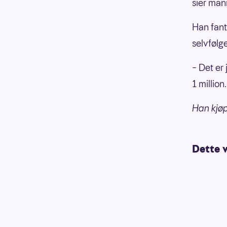
sier man
Han fant
selvfølge
– Det er 
1 millio
Han kjø
Dette v