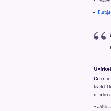
Eurojac
Uvirkel
Den nors
kveld. D
mindre e
– Jaha ..