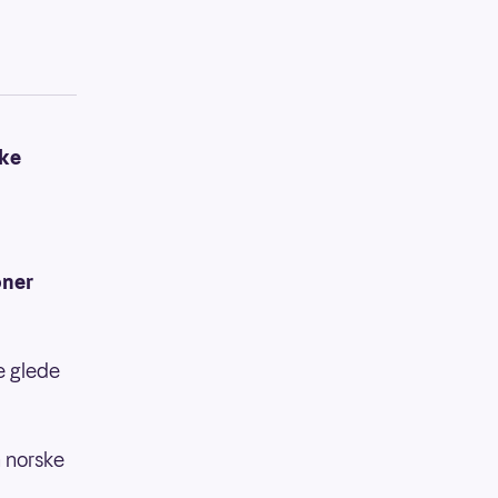
kke
oner
e glede
 norske