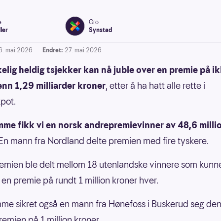
e
Gro
ller
Synstad
6. mai 2026
Endret:
27. mai 2026
elig heldig tsjekker kan nå juble over en premie på i
nn 1,29 milliarder kroner
, etter å ha hatt alle rette i
pot.
mme fikk vi en norsk andrepremievinner av 48,6 milli
En mann fra Nordland delte premien med fire tyskere.
emien ble delt mellom 18 utenlandske vinnere som kunn
 en premie på rundt 1 million kroner hver.
me sikret også en mann fra Hønefoss i Buskerud seg den
remien på 1 million kroner.