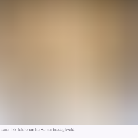
er fikk Telefonen fra Hamar tirsdag kveld.