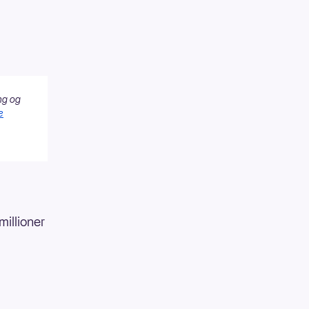
ng og
e
millioner