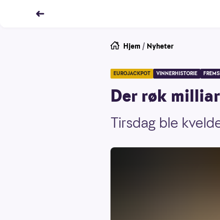
Hjem
/
Nyheter
EUROJACKPOT
VINNERHISTORIE
FREMS
Der røk millia
Tirsdag ble kveld