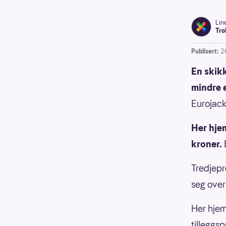
Lin
Tro
Publisert:
2
En skikk
mindre e
Eurojack
Her hje
kroner.
Tredjepr
seg over
Her hjem
tilleggsp