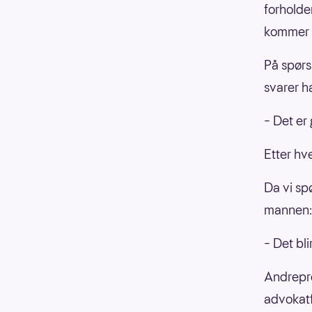
forholder
kommer s
På spørs
svarer h
– Det er
Etter hve
Da vi sp
mannen:
– Det bl
Andrepre
advokatf