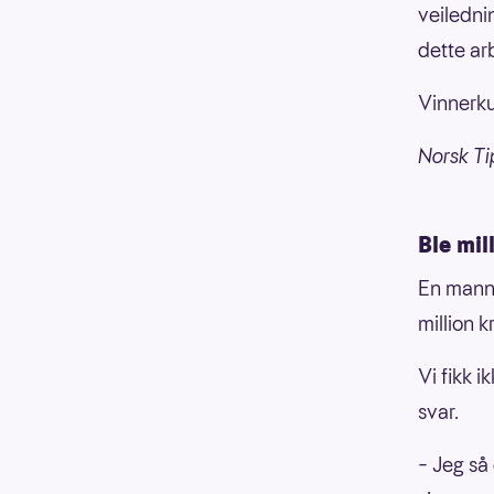
veilednin
dette ar
Vinnerku
Norsk Ti
Ble mil
En mann 
million k
Vi fikk i
svar.
– Jeg så 