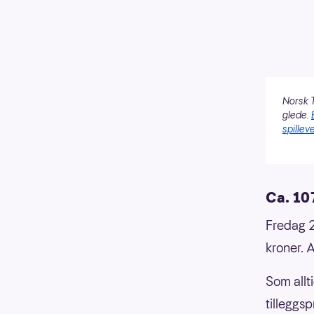
Norsk T
glede.
spilleve
Ca. 107
Fredag 2
kroner. 
Som allt
tilleggsp