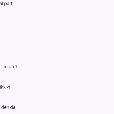
l part i
mien på 1
ikk vi
t den da,