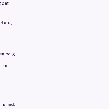
t det
ebruk,
eg bolig.
 ler
økonomisk