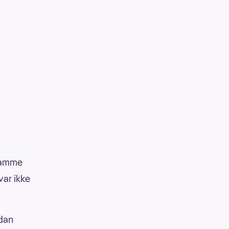
 samme
var ikke
rdan