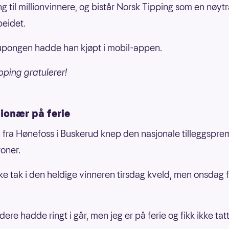
g til millionvinnere, og bistår Norsk Tipping som en nøytra
beidet.
pongen hadde han kjøpt i mobil-appen.
pping gratulerer!
lionær på ferie
fra Hønefoss i Buskerud knep den nasjonale tilleggspre
roner.
kke tak i den heldige vinneren tirsdag kveld, men onsdag f
dere hadde ringt i går, men jeg er på ferie og fikk ikke tat