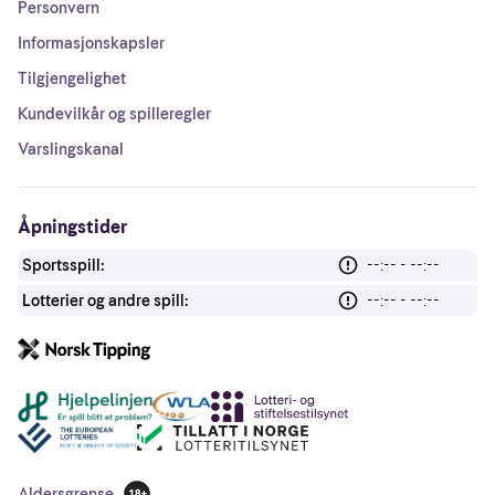
Personvern
Informasjonskapsler
Tilgjengelighet
Kundevilkår og spilleregler
Varslingskanal
Åpningstider
Sportsspill:
--:-- - --:--
Lotterier og andre spill:
--:-- - --:--
Andre lenker
Aldersgrense