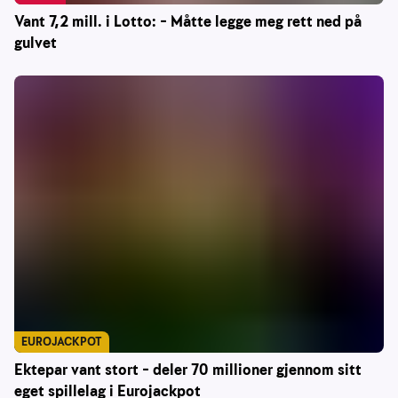
Vant 7,2 mill. i Lotto: – Måtte legge meg rett ned på
gulvet
EUROJACKPOT
Ektepar vant stort – deler 70 millioner gjennom sitt
eget spillelag i Eurojackpot