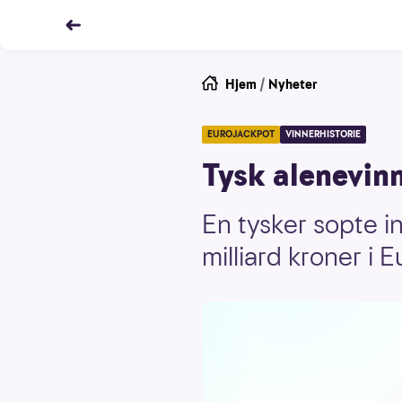
Hjem
/
Nyheter
EUROJACKPOT
VINNERHISTORIE
Tysk alenevin
En tysker sopte i
milliard kroner i 