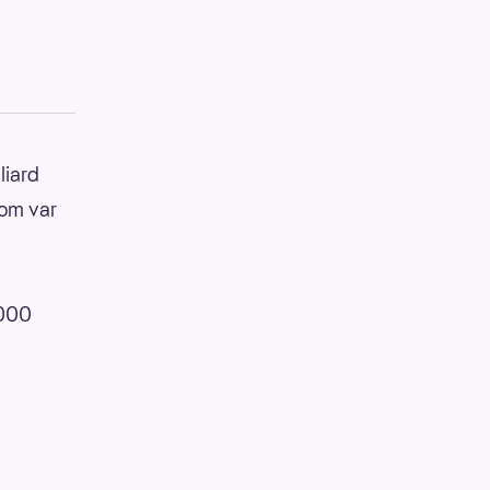
liard
som var
 000