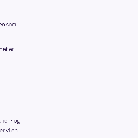
gen som
 det er
oner - og
er vi en