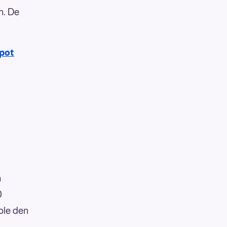
n. De
kpot
n
0
ble den