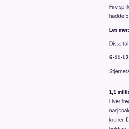
Fire spi
hadde 5+
Les mer
Disse tal
6-11-12
Stjerneta
1,1 mill
Hver fre
nasjonal
kroner. 
heldige.