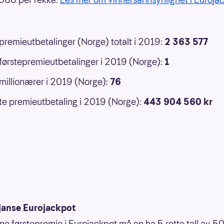
 premieutbetalinger (Norge) totalt i 2019:
2 363 577
 førstepremieutbetalinger i 2019 (Norge):
1
 millionærer i 2019 (Norge):
76
e premieutbetaling i 2019 (Norge):
443 904 560 kr
janse Eurojackpot
nne førstepremie i Eurojackpot må en ha 5 rette tall av 50