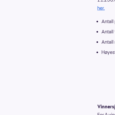
her.
Antall
Antall
Antall
Høyest
Vinners
For å vi