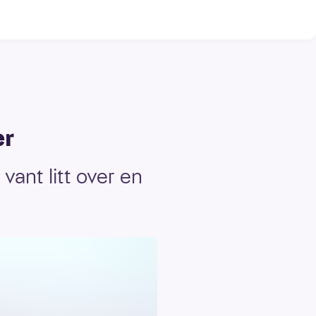
er
vant litt over en