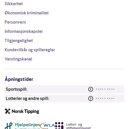
Sikkerhet
Økonomisk kriminalitet
Personvern
Informasjonskapsler
Tilgjengelighet
Kundevilkår og spilleregler
Varslingskanal
Åpningstider
Sportsspill:
--:-- - --:--
Lotterier og andre spill:
--:-- - --:--
Andre lenker