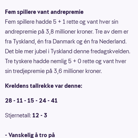
Fem spillere vant andrepremie
Fem spillere hadde 5 + 1 rette og vant hver sin
andrepremie på 3,8 millioner kroner. Tre av dem er
fra Tyskland, én fra Danmark og én fra Nederland.
Det ble mer jubel i Tyskland denne fredagskvelden.
Tre tyskere hadde nemlig 5 + 0 rette og vant hver
sin tredjepremie på 3,6 millioner kroner.
Kveldens tallrekke var denne:
28 - 11 - 15 - 24 - 41
Stjernetall:
12 - 3
- Vanskelig å tro på