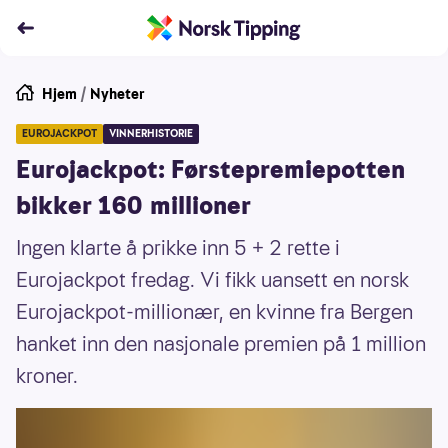
Hjem
/
Nyheter
EUROJACKPOT
VINNERHISTORIE
Eurojackpot: Førstepremiepotten
bikker 160 millioner
Ingen klarte å prikke inn 5 + 2 rette i
Eurojackpot fredag. Vi fikk uansett en norsk
Eurojackpot-millionær, en kvinne fra Bergen
hanket inn den nasjonale premien på 1 million
kroner.