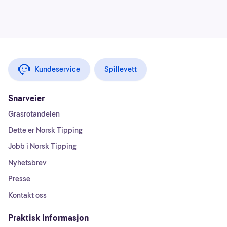
Kundeservice
Spillevett
Snarveier
Grasrotandelen
Dette er Norsk Tipping
Jobb i Norsk Tipping
Nyhetsbrev
Presse
Kontakt oss
Praktisk informasjon