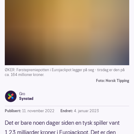
ØKER: Førstepremiepotten i Eurojackpot legger på seg - tirsdag er den på
ca. 164 millioner kroner.
Foto: Norsk Tipping
Gro
Synstad
Publisert:
11. november 2022
Endret:
4. januar 2023
Det er bare noen dager siden en tysk spiller vant
1,23 milliarder kroner i Eurojackpot. Det er den