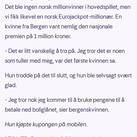
Det ble ingen norsk millionvinner i hovedspillet, men
vi fikk likevel en norsk Eurojackpot-millionær. En
kvinne fra Bergen vant nemlig den nasjonale
premien på 1 million kroner.
- Det er litt vanskelig å tro på. Jeg tror det er noen
som tuller med meg, var det første kvinnen sa.
Hun trodde på det til slutt, og hun ble selvsagt svært
glad.
- Jeg tror nok jeg kommer til å bruke pengene til å
betale ned boliglånet, sier bergenskvinnen.
Hun kjøpte kupongen på mobilen.