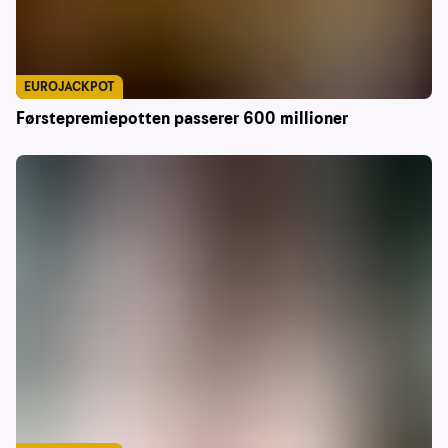
EUROJACKPOT
Førstepremiepotten passerer 600 millioner