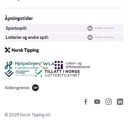
Åpningstider
Sportsspill:
--:-- - --:--
Lotterier og andre spill:
--:-- - --:--
Andre lenker
Aldersgrense
18 år
So
©
2026
Norsk Tipping AS.