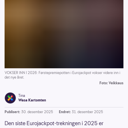
VOKSER INN I 2026: Førstepremiepotten i Eurojackpot vokser videre inn i
det nye året.
Foto: Veikkaus
Tina
Wasa Kartomten
Publisert:
30. desember 2025
Endret:
31. desember 2025
Den siste Eurojackpot-trekningen i 2025 er