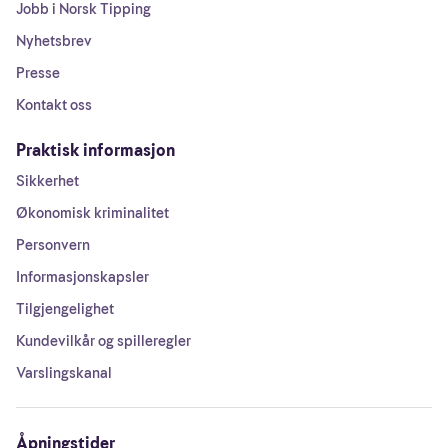
Jobb i Norsk Tipping
Nyhetsbrev
Presse
Kontakt oss
Praktisk informasjon
Sikkerhet
Økonomisk kriminalitet
Personvern
Informasjonskapsler
Tilgjengelighet
Kundevilkår og spilleregler
Varslingskanal
Åpningstider