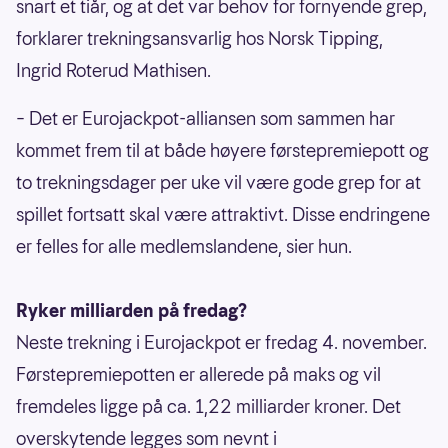
snart et tiår, og at det var behov for fornyende grep,
forklarer trekningsansvarlig hos Norsk Tipping,
Ingrid Roterud Mathisen.
– Det er Eurojackpot-alliansen som sammen har
kommet frem til at både høyere førstepremiepott og
to trekningsdager per uke vil være gode grep for at
spillet fortsatt skal være attraktivt. Disse endringene
er felles for alle medlemslandene, sier hun.
Ryker milliarden på fredag?
Neste trekning i Eurojackpot er fredag 4. november.
Førstepremiepotten er allerede på maks og vil
fremdeles ligge på ca. 1,22 milliarder kroner. Det
overskytende legges som nevnt i