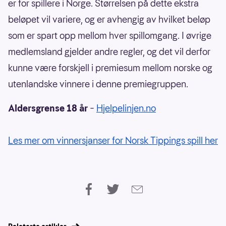
er for spillere i Norge. Størrelsen på dette ekstra
beløpet vil variere, og er avhengig av hvilket beløp
som er spart opp mellom hver spillomgang. I øvrige
medlemsland gjelder andre regler, og det vil derfor
kunne være forskjell i premiesum mellom norske og
utenlandske vinnere i denne premiegruppen.
Aldersgrense 18 år
–
Hjelpelinjen.no
Les mer om vinnersjanser for Norsk Tippings spill her