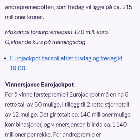
andrepremiepotten, som fredag vil ligge på ca. 215
millioner kroner.
Maksimal førstepremiepott 120 mill. euro.
Gjeldende kurs på trekningsdag.
Eurojackpot har spillefrist tirsdag og fredag kl.
19.00
Vinnersjanse Eurojackpot
For å vinne førstepremie i Eurojackpot må en ha 5
rette tall av 50 mulige, i tillegg til 2 rette stjernetall
av 12 mulige. Det gir totalt ca. 140 millioner mulige
kombinasjoner, og vinnersjansen blir da ca. 1:140
millioner per rekke. For andrepremie er