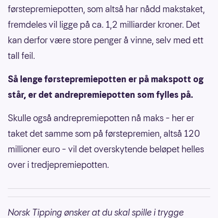
førstepremiepotten, som altså har nådd makstaket,
fremdeles vil ligge på ca. 1,2 milliarder kroner. Det
kan derfor være store penger å vinne, selv med ett
tall feil.
Så lenge førstepremiepotten er på makspott og
står, er det andrepremiepotten som fylles på.
Skulle også andrepremiepotten nå maks – her er
taket det samme som på førstepremien, altså 120
millioner euro – vil det overskytende beløpet helles
over i tredjepremiepotten.
Norsk Tipping ønsker at du skal spille i trygge