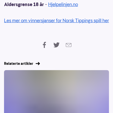
Aldersgrense 18 år
–
Hjelpelinjen.no
Les mer om vinnersjanser for Norsk Tippings spill her
Relaterte artikler