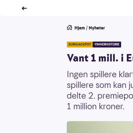
Hjem
/
Nyheter
EUROJACKPOT
VINNERHISTORIE
Vant 1 mill. i
Ingen spillere kla
spillere som kan j
delte 2. premiep
1 million kroner.