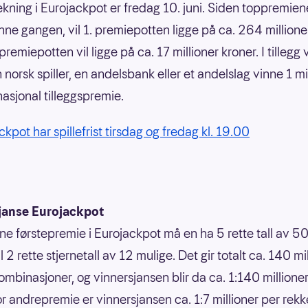
ekning i Eurojackpot er fredag 10. juni. Siden toppremiene
enne gangen, vil 1. premiepotten ligge på ca. 264 millione
remiepotten vil ligge på ca. 17 millioner kroner. I tillegg 
 norsk spiller, en andelsbank eller et andelslag vinne 1 mi
nasjonal tilleggspremie.
kpot har spillefrist tirsdag og fredag kl. 19.00
janse Eurojackpot
nne førstepremie i Eurojackpot må en ha 5 rette tall av 50
 til 2 rette stjernetall av 12 mulige. Det gir totalt ca. 140 mi
ombinasjoner, og vinnersjansen blir da ca. 1:140 millione
or andrepremie er vinnersjansen ca. 1:7 millioner per rek