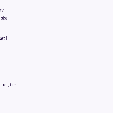
av
 skal
et i
lhet, ble