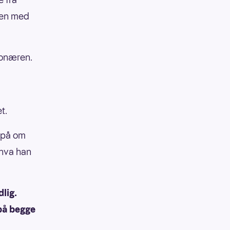
ren med
lionæren.
t.
r på om
 hva han
lig.
 på begge