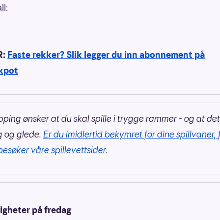
ll:
R:
Faste rekker? Slik legger du inn abonnement på
kpot
pping ønsker at du skal spille i trygge rammer - og at det
g og glede.
Er du imidlertid bekymret for dine spillvaner, 
besøker våre spillevettsider.
igheter på fredag