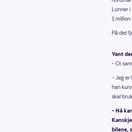
Lunner i
1 million
På det f
Vant den
– Oi san
– Jeg er
han kunn
skal bru
– Nå kan
Kanskje 
bilene, s