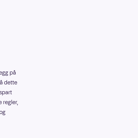
legg på
på dette
 spart
 regler,
 og