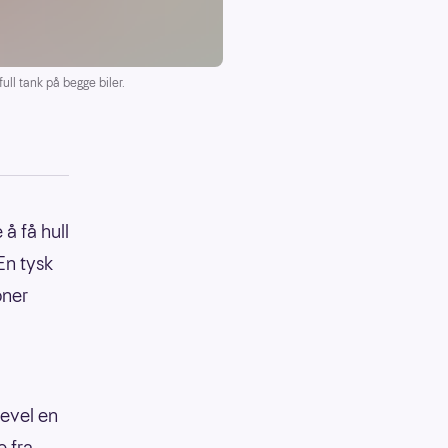
ull tank på begge biler.
å få hull
En tysk
oner
kevel en
 fra