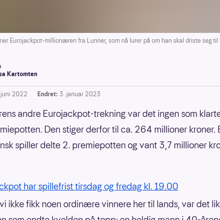
ner Eurojackpot-millionæren fra Lunner, som nå lurer på om han skal driste seg til f
a
a Kartomten
. juni 2022
Endret:
3. januar 2023
ens andre Eurojackpot-trekning var det ingen som klarte 
miepotten. Den stiger derfor til ca. 264 millioner kroner. 
nsk spiller delte 2. premiepotten og vant 3,7 millioner kr
kpot har spillefrist tirsdag og fredag kl. 19.00
i ikke fikk noen ordinære vinnere her til lands, var det li
 som endte kvelden på topp: en heldig mann i 40-årene