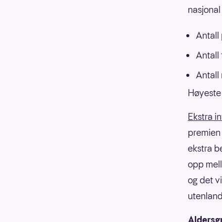
nasjonal 
Antall
Antall
Antall
Høyeste 
Ekstra i
premien f
ekstra b
opp mell
og det v
utenland
Aldersg