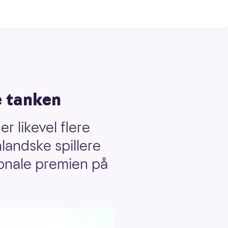
le tanken
r likevel flere
nlandske spillere
onale premien på