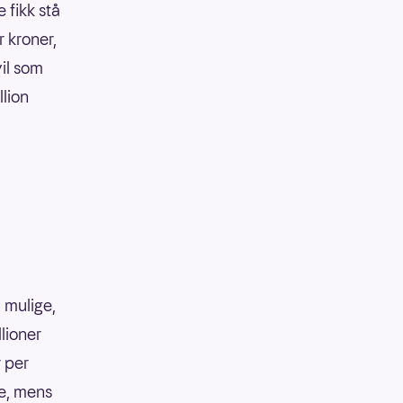
 fikk stå
r kroner,
vil som
llion
 mulige,
llioner
r per
ke, mens