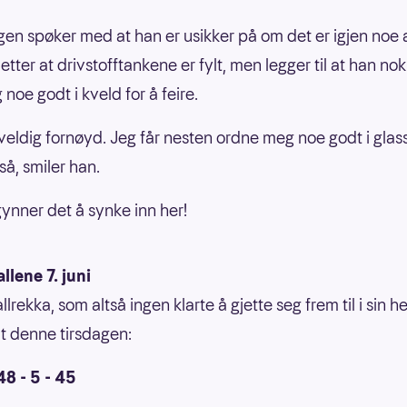
en spøker med at han er usikker på om det er igjen noe 
tter at drivstofftankene er fylt, men legger til at han nok
noe godt i kveld for å feire.
 veldig fornøyd. Jeg får nesten ordne meg noe godt i glass
så, smiler han.
ynner det å synke inn her!
llene 7. juni
lrekka, som altså ingen klarte å gjette seg frem til i sin he
ut denne tirsdagen:
48 - 5 - 45