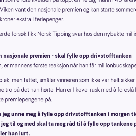
 Viken vant den nasjonale premien og kan starte somme
 kroner ekstra i feriepenger.
jerde forsøk fikk Norsk Tipping svar hos den nybakte mil
 nasjonale premien - skal fylle opp drivstofftanken
n, er mannens første reaksjon når han får millionbudskape
 blek, men fattet, småler vinneren som ikke var helt sikke
e tro på det han hørte. Han er likevel rask med å foreslå
ke premiepengene på.
 jeg unne meg å fylle opp drivstofftanken i morgen tid
jeg til og med skal ta meg råd til å fylle opp tankene
ier han lurt.