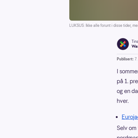
LUKSUS: Ikke alle forunt i disse tider, me
Tin
Was
Publisert:
7
I sommer
på 1. pre
og en da
hver.
Eurojac
Selv om v
nordmann