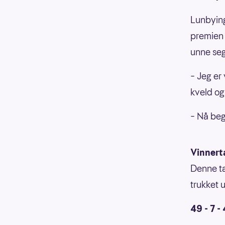
Lunbying
premien e
unne seg 
– Jeg er
kveld og
– Nå beg
Vinnerta
Denne tal
trukket 
49 - 7 - 