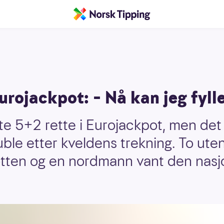
 Eurojackpot: – Nå kan jeg fyl
rte 5+2 rette i Eurojackpot, men det e
uble etter kveldens trekning. To ute
otten og en nordmann vant den nasj