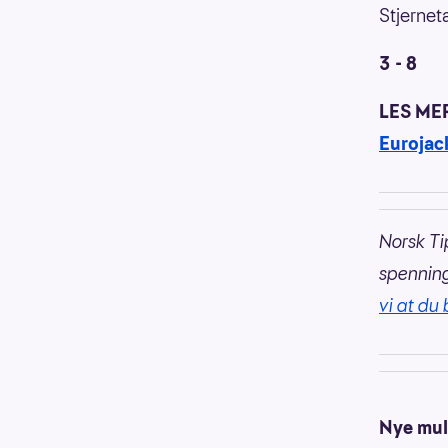
Stjerneta
3 - 8
LES ME
Eurojac
Norsk Ti
spennin
vi at du 
Nye mul