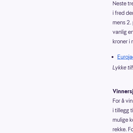
Neste tr
i fred d
mens 2. p
vanlig en
kroner i 
Eurojac
Lykke til!
Vinners
For å vi
i tillegg
mulige k
rekke. F