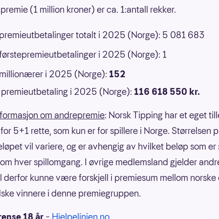
premie (1 million kroner) er ca. 1:antall rekker.
 premieutbetalinger totalt i 2025 (Norge): 5 081 683
 førstepremieutbetalinger i 2025 (Norge): 1
 millionærer i 2025 (Norge):
152
premieutbetaling i 2025 (Norge):
116 618 550 kr.
nformasjon om andrepremie
: Norsk Tipping har et eget til
or 5+1 rette, som kun er for spillere i Norge. Størrelsen 
eløpet vil variere, og er avhengig av hvilket beløp som er
om hver spillomgang. I øvrige medlemsland gjelder andre
il derfor kunne være forskjell i premiesum mellom norske
ske vinnere i denne premiegruppen.
rense 18 år
–
Hjelpelinjen.no