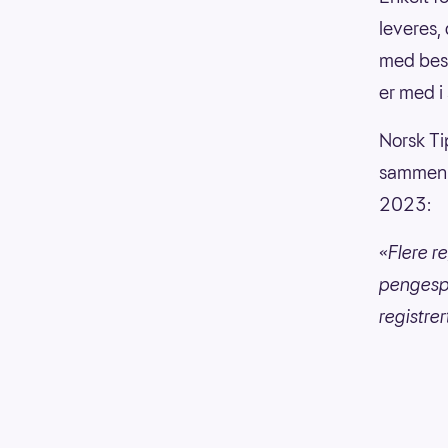
leveres,
med besk
er med i 
Norsk Tip
sammen på
2023:
«Flere re
pengespil
registre