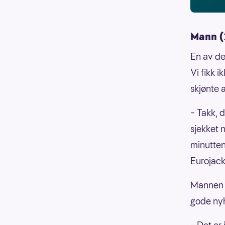
Mann (
En av de
Vi fikk 
skjønte a
– Takk, d
sjekket 
minutten
Eurojack
Mannen v
gode nyh