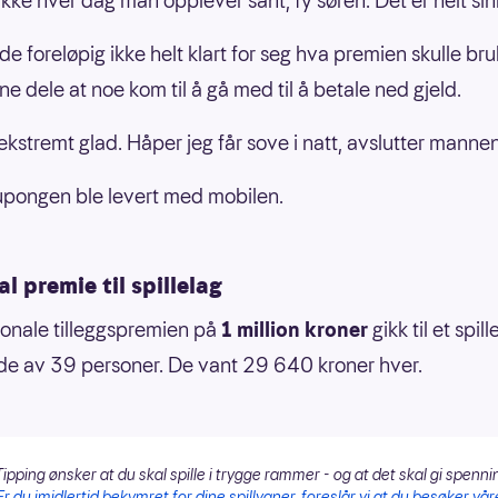
 ikke hver dag man opplever sånt, fy søren. Det er helt sin
 foreløpig ikke helt klart for seg hva premien skulle bruk
e dele at noe kom til å gå med til å betale ned gjeld.
 ekstremt glad. Håper jeg får sove i natt, avslutter mannen
pongen ble levert med mobilen.
l premie til spillelag
onale tilleggspremien på
1 million kroner
gikk til et spill
e av 39 personer. De vant
29 640 kroner
hver.
ipping ønsker at du skal spille i trygge rammer - og at det skal gi spenni
Er du imidlertid bekymret for dine spillvaner, foreslår vi at du besøker vår