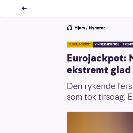
Hjem
/
Nyheter
EUROJACKPOT
VINNERHISTORIE
FREMS
Eurojackpot: N
ekstremt glad
Den rykende fersk
som tok tirsdag. E