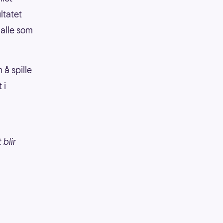
ltatet
 alle som
 å spille
 i
 blir