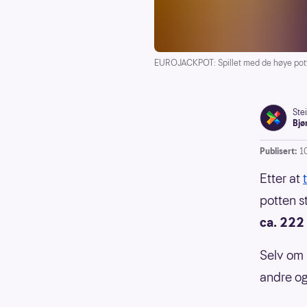
EUROJACKPOT: Spillet med de høye pot
Ste
Bjø
Publisert:
1
Etter at
potten s
ca. 222 
Selv om i
andre og