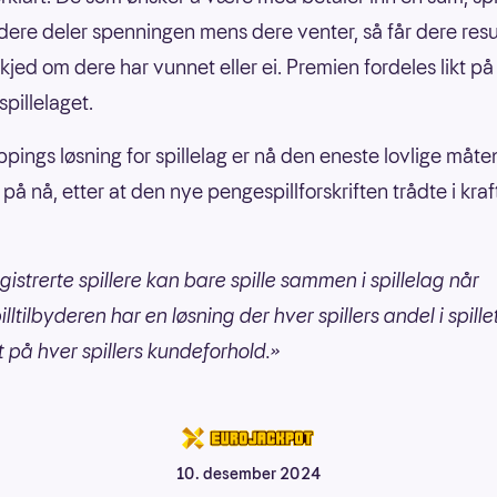
 dere deler spenningen mens dere venter, så får dere resu
jed om dere har vunnet eller ei. Premien fordeles likt på
spillelaget.
pings løsning for spillelag er nå den eneste lovlige måten
 nå, etter at den nye pengespillforskriften trådte i kraft
gistrerte spillere kan bare spille sammen i spillelag når
ltilbyderen har en løsning der hver spillers andel i spillet
rt på hver spillers kundeforhold.»
10. desember 2024