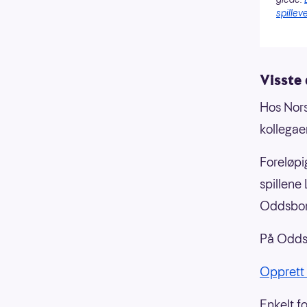
spilleve
Visste
Hos Nors
kollegae
Foreløpi
spillene
Oddsbo
På Oddse
Opprett s
Enkelt f