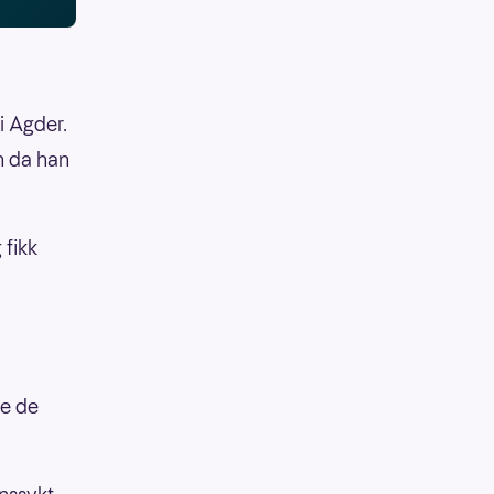
i Agder.
en da han
 fikk
le de