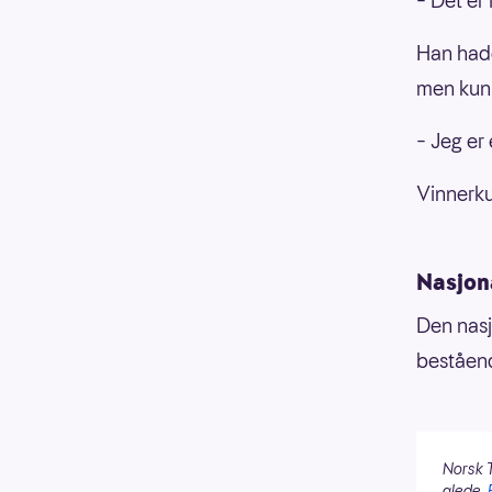
– Det er
Han hadde
men kunn
– Jeg er
Vinnerku
Nasjona
Den nasj
beståend
Norsk T
glede.