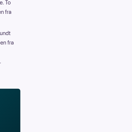
e. To
en fra
rundt
 en fra
r