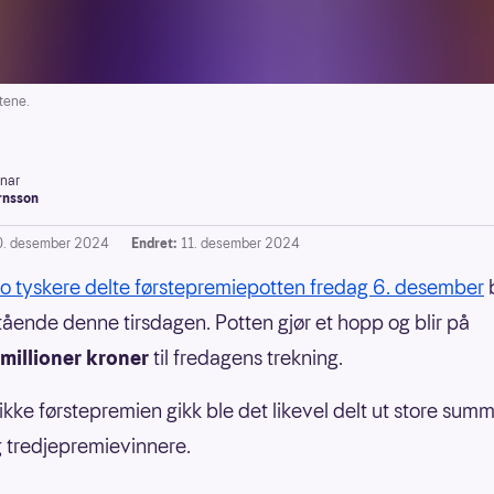
tene.
inar
rnsson
0. desember 2024
Endret:
11. desember 2024
to tyskere delte førstepremiepotten fredag 6. desember
tående denne tirsdagen. Potten gjør et hopp og blir på
millioner kroner
til fredagens trekning.
kke førstepremien gikk ble det likevel delt ut store summe
 tredjepremievinnere.