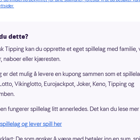
ttsider.
 du dette?
k Tipping kan du opprette et eget spillelag med familie, 
r, naboer eller kjæresten.
g er det mulig å levere en kupong sammen som et spillel
 Lotto, Vikinglotto, Eurojackpot, Joker, Keno, Tipping og
mben.
n fungerer spillelag litt annerledes. Det kan du lese me
pillelag og lever spill her
orklart: De som ønsker å være med betaler inn en sum, spi