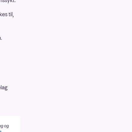
nssykt.
es til,
.
elag
ng og
e