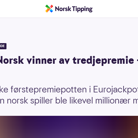
IDE
orsk vinner av tredjepremie 
e førstepremiepotten i Eurojackpot
n norsk spiller ble likevel millionær