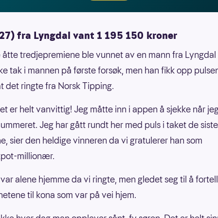
27) fra Lyngdal vant 1 195 150 kroner
 åtte tredjepremiene ble vunnet av en mann fra Lyngdal 
ikke tak i mannen på første forsøk, men han fikk opp puls
t det ringte fra Norsk Tipping.
et er helt vanvittig! Jeg måtte inn i appen å sjekke når jeg
nummeret. Jeg har gått rundt her med puls i taket de siste
e, sier den heldige vinneren da vi gratulerer han som
pot-millionær.
ar alene hjemme da vi ringte, men gledet seg til å fortel
etene til kona som var på vei hjem.