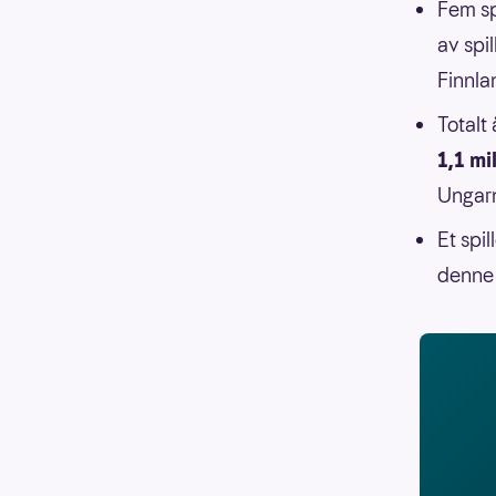
Fem sp
av spil
Finnla
Totalt
1,1 mi
Ungarn
Et spi
denne 