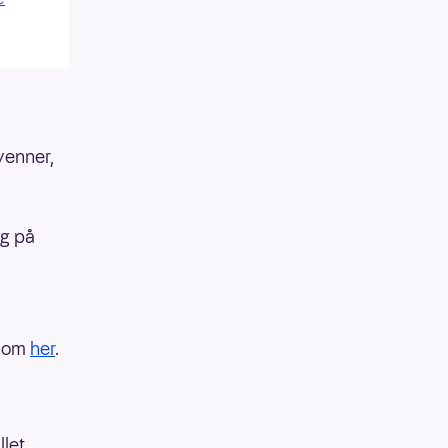
venner,
ag på
r om
her
.
llet