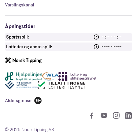
Varslingskanal
Åpningstider
Sportsspill:
--:-- - --:--
Lotterier og andre spill:
--:-- - --:--
Andre lenker
Aldersgrense
18 år
So
©
2026
Norsk Tipping AS.