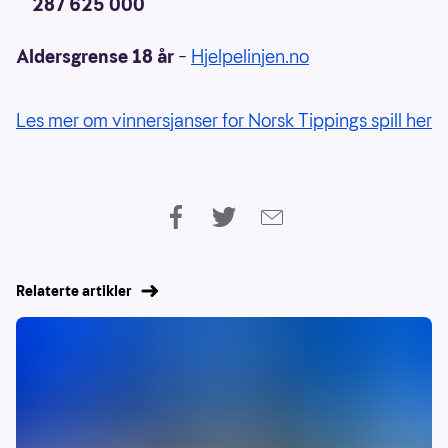
287 625 000
Aldersgrense 18 år
–
Hjelpelinjen.no
Les mer om vinnersjanser for Norsk Tippings spill her
Relaterte artikler