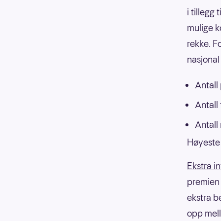
i tillegg
mulige k
rekke. F
nasjonal 
Antall
Antall
Antall
Høyeste 
Ekstra i
premien f
ekstra b
opp mell