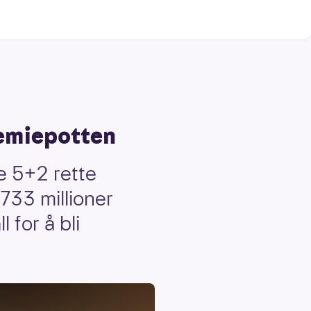
remiepotten
e 5+2 rette
 733 millioner
 for å bli