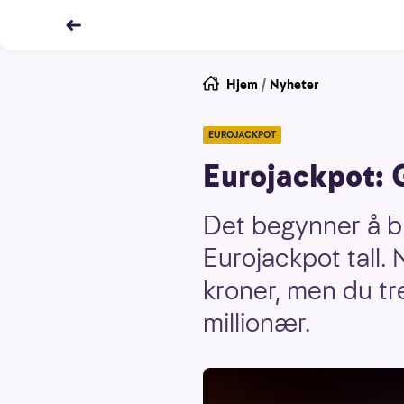
Hjem
/
Nyheter
EUROJACKPOT
Eurojackpot: G
Det begynner å bl
Eurojackpot tall.
kroner, men du tre
millionær.