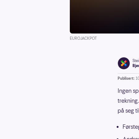
EUROJACKPOT
Ste
Bjø
Publisert:
10
Ingen sp
trekning
på seg ti
Første