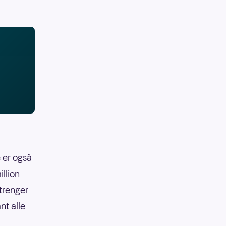
 er også
llion
 trenger
nt alle