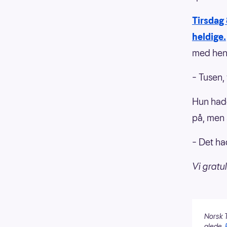
Tirsdag 
heldige.
med hen
– Tusen, 
Hun hadd
på, men s
– Det had
Vi gratul
Norsk T
glede.