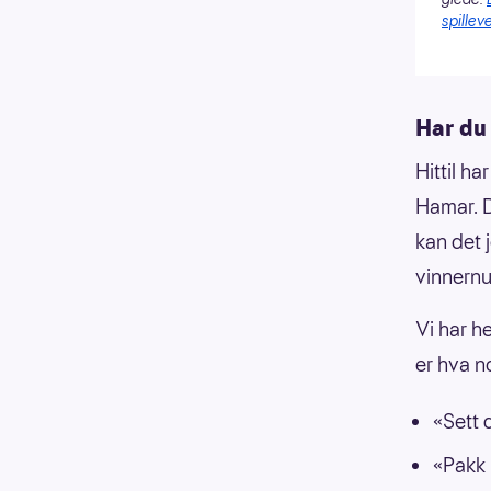
spilleve
Har du
Hittil ha
Hamar. D
kan det 
vinner
Vi har h
er hva n
«Sett 
«Pakk 