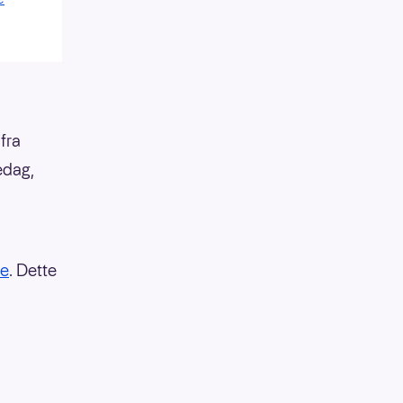
 fra
edag,
re
. Dette