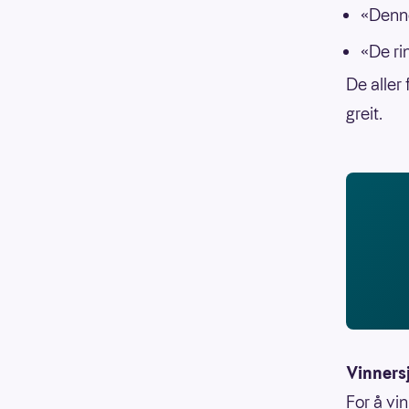
«Denne
«De ri
De aller
greit.
Vinners
For å vi