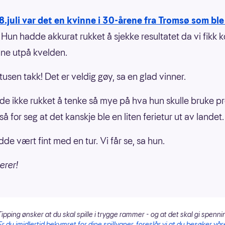
8.juli var det en kvinne i 30-årene fra Tromsø som bl
Hun hadde akkurat rukket å sjekke resultatet da vi fikk 
ne utpå kvelden.
tusen takk! Det er veldig gøy, sa en glad vinner.
e ikke rukket å tenke så mye på hva hun skulle bruke p
å for seg at det kanskje ble en liten ferietur ut av landet.
de vært fint med en tur. Vi får se, sa hun.
erer!
ipping ønsker at du skal spille i trygge rammer - og at det skal gi spenni
Er du imidlertid bekymret for dine spillvaner, foreslår vi at du besøker vår