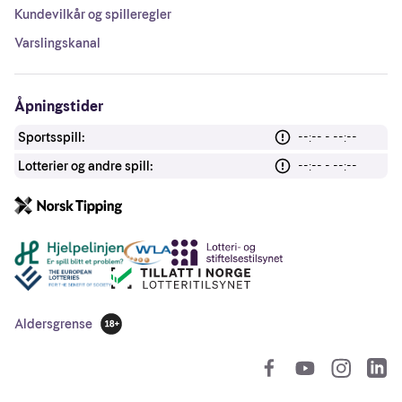
Kundevilkår og spilleregler
Varslingskanal
Åpningstider
Sportsspill:
--:-- - --:--
Lotterier og andre spill:
--:-- - --:--
Andre lenker
Aldersgrense
18 år
So