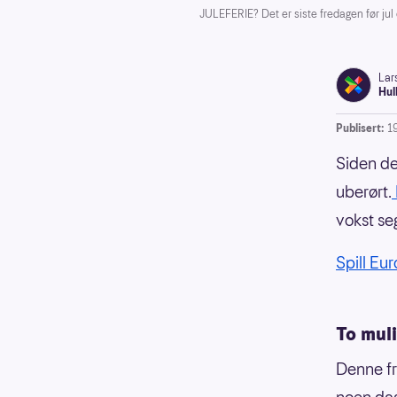
JULEFERIE? Det er siste fredagen før jul
Lar
Hul
Publisert:
1
Siden de
uberørt.
vokst seg
Spill Eu
To muli
Denne fr