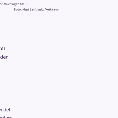
t-trekningen før jul
Foto: Mari Lehtisalo, Veikkaus
ått
 den
er det