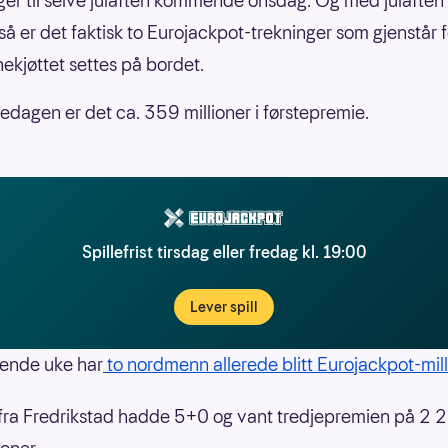
er til selve julaften kommende onsdag. Og med julaften
så er det faktisk to Eurojackpot-trekninger som gjenstår f
nekjøttet settes på bordet.
edagen er det ca. 359 millioner i førstepremie.
Spillefrist tirsdag eller fredag kl. 19:00
Lever spill
ende uke har
to nordmenn allerede blitt Eurojackpot-mil
ra Fredrikstad hadde 5+0 og vant tredjepremien på 2 