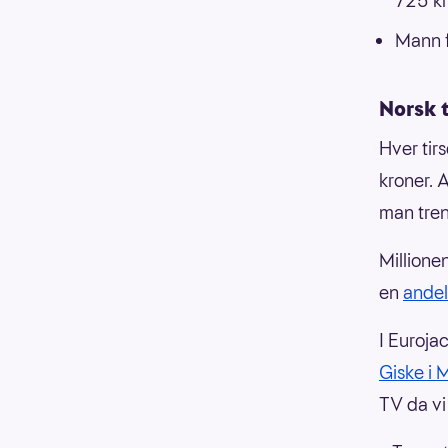
725 kr
Mann f
Norsk 
Hver tir
kroner. A
man treng
Millionen
en
ande
I Euroja
Giske i
TV da vi 