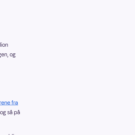
lion
gen, og
rene fra
 og så på