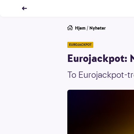
Hjem
/
Nyheter
EUROJACKPOT
Eurojackpot: N
To Eurojackpot-tre