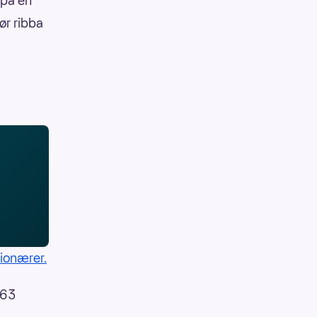
 på en
ør ribba
lionærer.
263