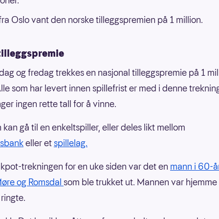
oner.
ra Oslo vant den norske tilleggspremien på 1 million.
tilleggspremie
sdag og fredag trekkes en nasjonal tilleggspremie på 1 mil
lle som har levert innen spillefrist er med i denne treknin
er ingen rette tall for å vinne.
 kan gå til en enkeltspiller, eller deles likt mellom
lsbank
eller et
spillelag.
ckpot-trekningen for en uke siden var det en
mann i 60-å
 Møre og Romsdal
som ble trukket ut. Mannen var hjemme
ringte.