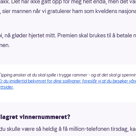
takk. Det har ikke gått opp for meg helt enda, men det va
, sier mannen når vi gratulerer ham som kveldens nasjon
 oi, nå gløder hjertet mitt. Premien skal brukes til å betale 
nen.
ipping ønsker at du skal spille i trygge rammer - og at det skal gi spenni
Er du imidlertid bekymret for dine spillvaner, foreslår vi at du besøker vår
ttsider.
 lagret vinnernummeret?
u skulle være så heldig å få million-telefonen tirsdag, ka