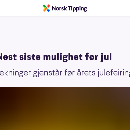
est siste mulighet før jul
kninger gjenstår før årets julefeirin