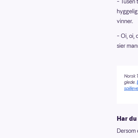
– Tusen 
hyggelig
vinner.
– Oi, oi,
sier man
Norsk T
glede.
spilleve
Har du
Dersom d