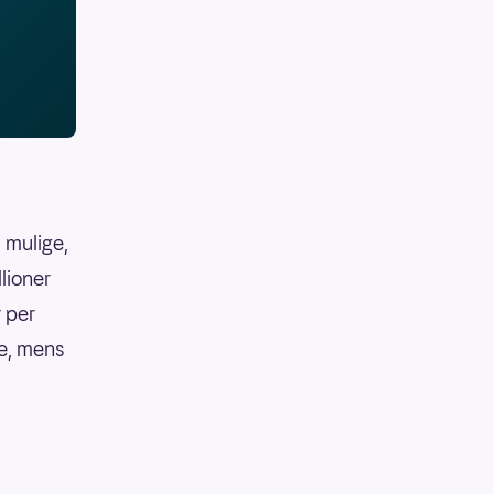
 mulige,
llioner
r per
ke, mens