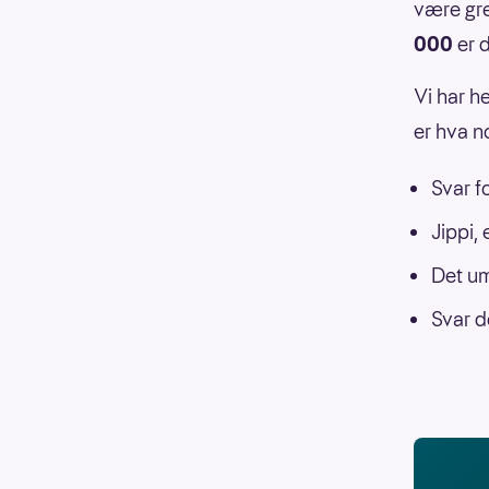
være gre
000
er d
Vi har he
er hva n
Svar f
Jippi, 
Det um
Svar d