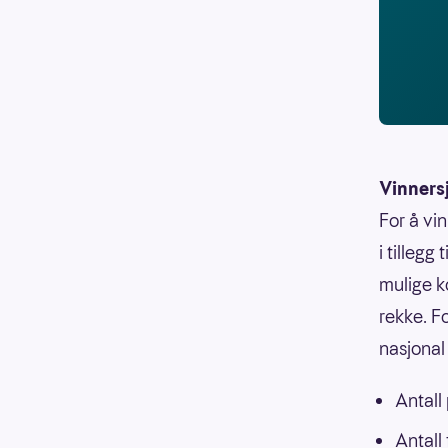
Vinners
For å vi
i tillegg
mulige k
rekke. F
nasjonal 
Antall
Antall