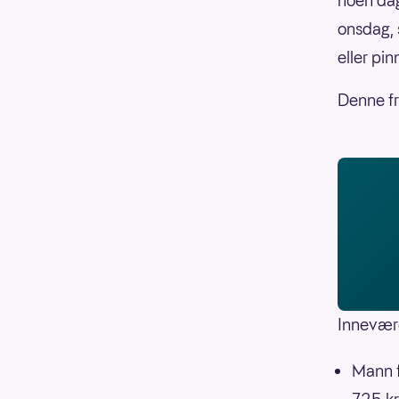
noen dag
onsdag, 
eller pin
Denne fr
Innevær
Mann f