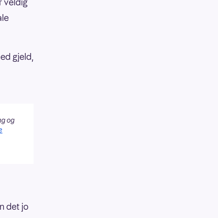
r veldig
ale
ned gjeld,
ng og
e
n det jo