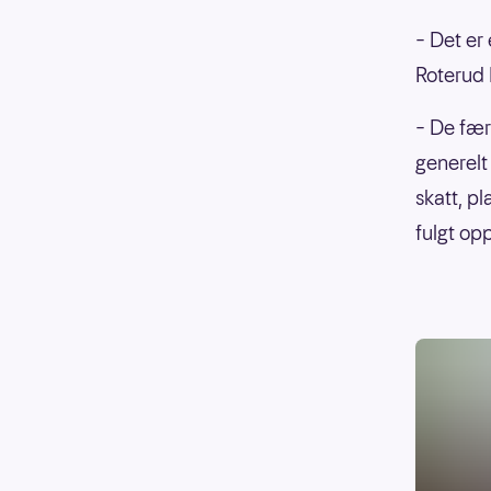
– Det er 
Roterud 
– De fær
generelt
skatt, pl
fulgt op