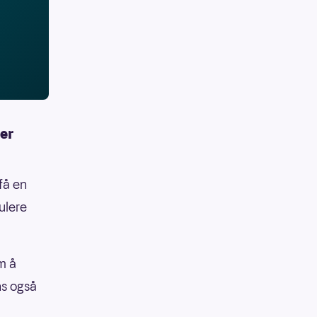
er
få en
ulere
m å
ns også