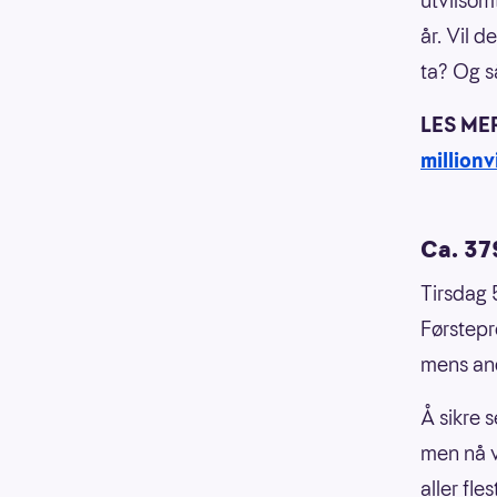
utvilsom
år. Vil 
ta? Og s
LES ME
million
Ca. 379
Tirsdag 
Førstepr
mens an
Å sikre 
men nå v
aller fle