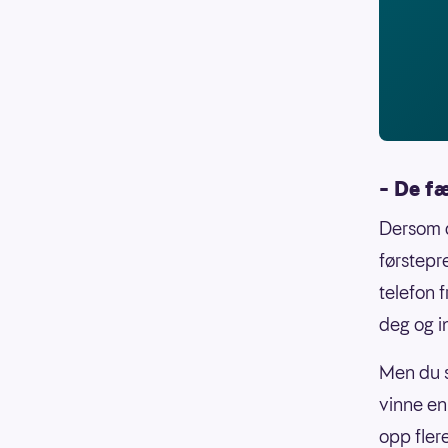
– De f
Dersom d
førstepr
telefon 
deg og i
Men du s
vinne en
opp fler