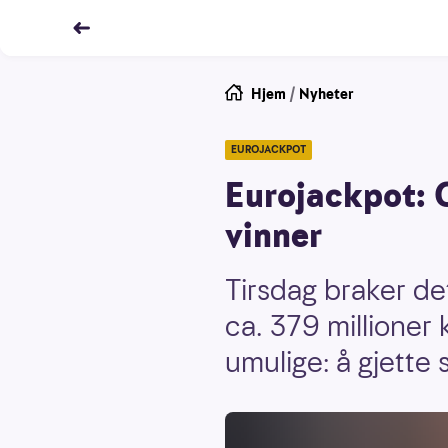
Hjem
/
Nyheter
EUROJACKPOT
Eurojackpot: C
vinner
Tirsdag braker de
ca. 379 millioner 
umulige: å gjette s