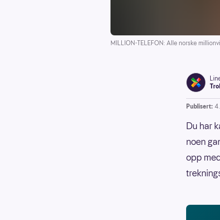
MILLION-TELEFON: Alle norske millionvin
Lin
Tro
Publisert:
4
Du har k
noen gan
opp med 
trekning