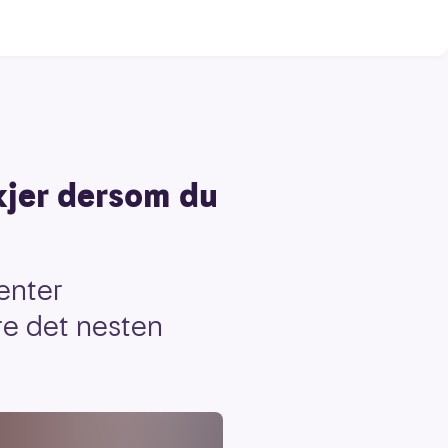
skjer dersom du
venter
are det nesten