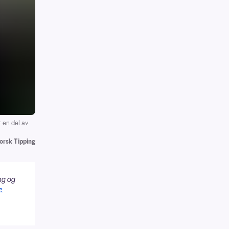
 en del av
orsk Tipping
ng og
e