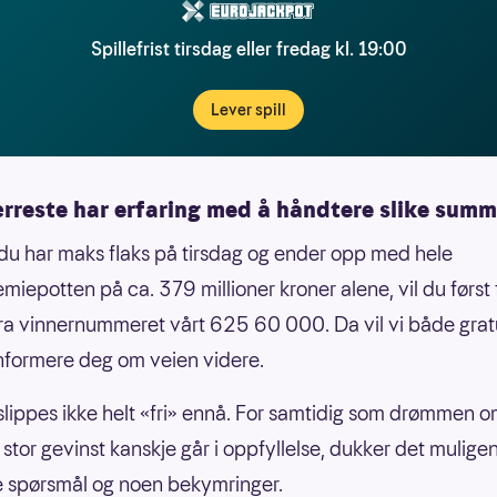
Spillefrist tirsdag eller fredag kl. 19:00
Lever spill
ærreste har erfaring med å håndtere slike summ
u har maks flaks på tirsdag og ender opp med hele
emiepotten på ca. 379 millioner kroner alene, vil du først 
fra vinnernummeret vårt 625 60 000. Da vil vi både grat
nformere deg om veien videre.
lippes ikke helt «fri» ennå. For samtidig som drømmen o
 stor gevinst kanskje går i oppfyllelse, dukker det mulige
e spørsmål og noen bekymringer.