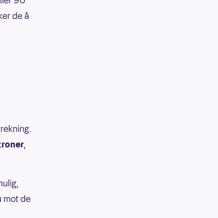
ller 90
ker de å
trekning.
kroner
,
ulig,
du mot de