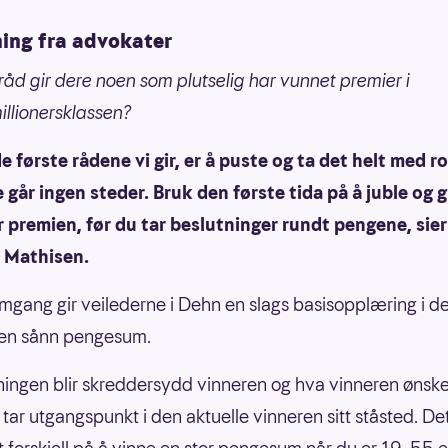
ning fra advokater
 råd gir dere noen som plutselig har vunnet premier i
llionersklassen?
de første rådene vi gir, er å puste og ta det helt med ro
går ingen steder. Bruk den første tida på å juble og 
 premien, før du tar beslutninger rundt pengene, sier
 Mathisen.
omgang gir veilederne i Dehn en slags basisopplæring i de
 en sånn pengesum.
ningen blir skreddersydd vinneren og hva vinneren ønske
 tar utgangspunkt i den aktuelle vinneren sitt ståsted. De