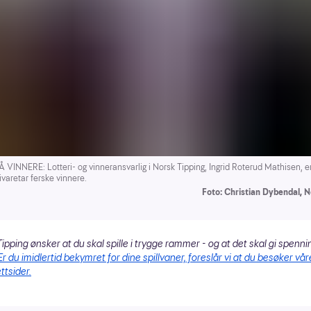
VINNERE: Lotteri- og vinneransvarlig i Norsk Tipping, Ingrid Roterud Mathisen, er
varetar ferske vinnere.
Foto: Christian Dybendal, N
ipping ønsker at du skal spille i trygge rammer - og at det skal gi spenni
Er du imidlertid bekymret for dine spillvaner, foreslår vi at du besøker vår
ttsider.