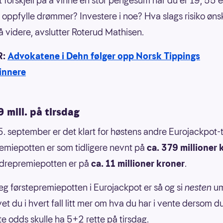
t forskjell på å vinne en stor pengesum når du er 19, 55 e
de oppfylle drømmer? Investere i noe? Hva slags risiko øns
å videre, avslutter Roterud Mathisen.
R:
Advokatene i Dehn følger opp Norsk Tippings
vinnere
 mill. på tirsdag
5. september er det klart for høstens andre Eurojackpot-
emiepotten er som tidligere nevnt på
ca. 379 millioner 
drepremiepotten er på
ca. 11 millioner kroner
.
seg førstepremiepotten i Eurojackpot er så og si
nesten
um
et du i hvert fall litt mer om hva du har i vente dersom 
ste odds skulle ha 5+2 rette på tirsdag.