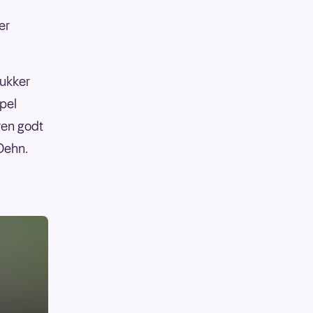
er
dukker
pel
eren godt
 Dehn.