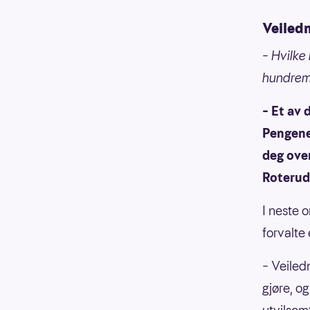
Veiled
– Hvilke
hundremi
– Et av 
Pengene 
deg over
Roterud
I neste 
forvalte
– Veiled
gjøre, og