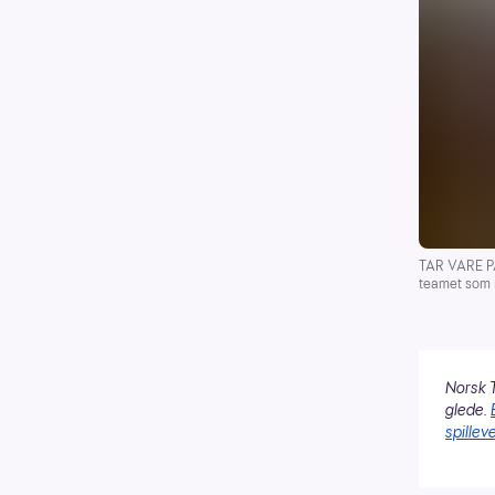
TAR VARE PÅ 
teamet som i
Norsk T
glede.
spilleve