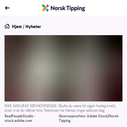
Hjem
/
Nyheter
IKKE AKKURAT SØVNDYSSENDE: Skulle du være litt sigen fredag kveld,
lover vi at du våkner hvis Telefonen fra Hamar ringer akkurat deg.
RealPeopleStudio -
Illustrasjonsfoto: Adobe Stock/Norsk
stock.adobe.com
Tipping