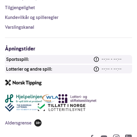
Tilgjengelighet
Kundevilkår og spilleregler
Varslingskanal
Åpningstider
Sportsspill:
--:-- - --:--
Lotterier og andre spill:
--:-- - --:--
Andre lenker
Aldersgrense
18 år