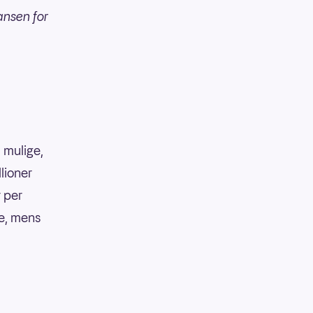
ansen for
 mulige,
llioner
r per
ke, mens