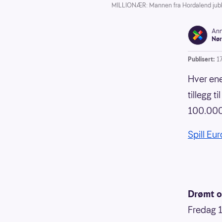
MILLIONÆR: Mannen fra Hordalend jubler
Ann
Nør
Publisert:
1
Hver ene
tillegg t
100.000
Spill Eu
Drømt om
Fredag 1