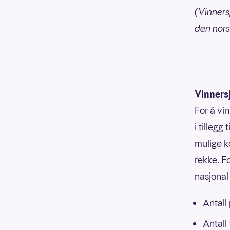
(Vinners
den nors
Vinners
For å vi
i tillegg
mulige k
rekke. F
nasjonal 
Antall
Antall