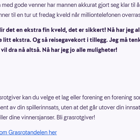
ed gode venner har mannen akkurat gjort seg klar til å 
ner til en tur ut fredag kveld når milliontelefonen overra
lir det en ekstra fin kveld, det er sikkert! Nå har jeg a
ire litt ekstra. Og så reisegavekort i tillegg. Jeg må tenk
 vil dra nå altså. Nå har jeg jo alle muligheter!
rotgiver kan du velge et lag eller forening en forening so
nt av din spillerinnsats, uten at det går utover din innsat
ler dine vinnersjanser. Bli grasrotgiver!
 om Grasrotandelen her