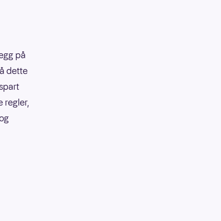
legg på
på dette
 spart
 regler,
 og