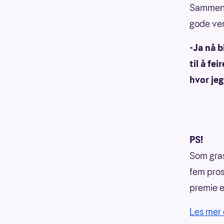
Sammen m
gode ven
-Ja nå b
til å fe
hvor jeg
PS!
Som gras
fem prose
premie el
Les mer