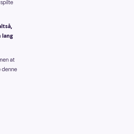
spilte
altså,
 lang
 men at
ge denne