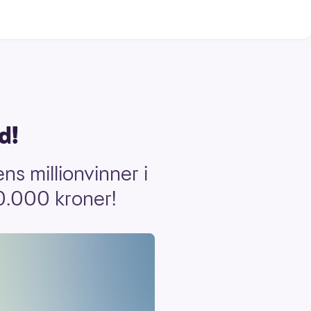
d!
s millionvinner i
00.000 kroner!