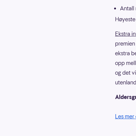
Antall
Høyeste 
Ekstra i
premien f
ekstra b
opp mell
og det v
utenland
Aldersg
Les mer 