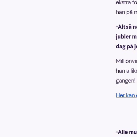
ekstra f
han på m
-Altså n
jubler 
dag på j
Millionv
han alli
gangen!
Her kan 
-Alle mu