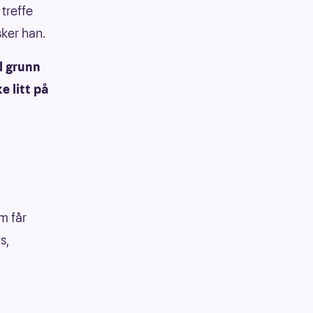
treffe
sker han.
ll grunn
e litt på
m får
s,