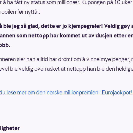
or å ha fått ny status som millionær. Kupongen på 10 uker 
obilen før nyttår.
å ble jeg så glad, dette er jo kjempegreier! Veldig gøy 
mannen som nettopp har kommet ut av dusjen etter en
obb.
inneren sier han alltid har drømt om å vinne mye penger,
kevel ble veldig overrasket at nettopp han ble den heldi
du lese mer om den norske millionpremien i Eurojackpot!
ligheter