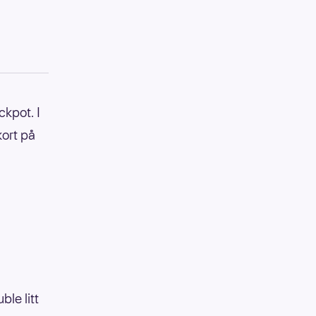
ckpot. I
kort på
ble litt