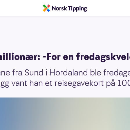
llionær: -For en fredagskvel
ne fra Sund i Hordaland ble fredagen
llegg vant han et reisegavekort på 1