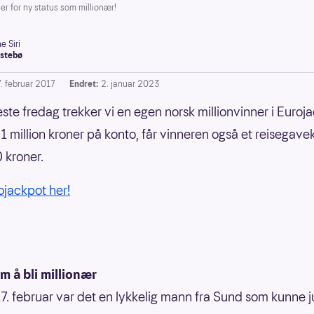
 for ny status som millionær!
e Siri
stebø
7. februar 2017
Endret:
2. januar 2023
ste fredag trekker vi en egen norsk millionvinner i Euroja
il 1 million kroner på konto, får vinneren også et reisegave
 kroner.
rojackpot her!
 å bli millionær
7. februar var det en lykkelig mann fra Sund som kunne ju