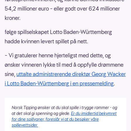
54,2 millioner euro – eller godt over 624 millioner
kroner.
følge spillselskapet Lotto Baden-Württemberg
hadde kvinnen levert spillet på nett.
– Vi gratulerer henne hjerteligst med dette, og
ønsker vinneren lykke til med å oppfylle drømmene
sine,
uttalte administrerende direktør Georg Wacker
i Lotto Baden-Württemberg i en pressemelding
.
Norsk Tipping ønsker at du skal spille i trygge rammer - og
at det skal gi spenning og glede.
Er du imidlertid bekymret
for dine spillvaner, foreslår vi at du besøker våre
spillevettsider.