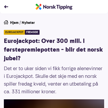
Hjem
/
Nyheter
EUROJACKPOT
FREMSIDE
Eurojackpot: Over 300 mill. i
førstepremiepotten – blir det norsk
jubel?
Det er to uker siden vi fikk forrige alenevinner
i Eurojackpot. Skulle det skje med en norsk
spiller fredag kveld, venter en utbetaling på
ca. 331 millioner kroner.