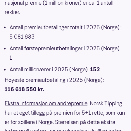
nasjonal premie (1 million kroner) er ca. 1:antall
rekker.
Antall premieutbetalinger totalt i 2025 (Norge):
5 081 683
Antall førstepremieutbetalinger i 2025 (Norge):
1
Antall millionærer i 2025 (Norge):
152
Høyeste premieutbetaling i 2025 (Norge):
116 618 550 kr.
Ekstra informasjon om andrepremie
: Norsk Tipping
har et eget tillegg på premien for 5+1 rette, som kun
er for spillere i Norge. Størrelsen på dette ekstra