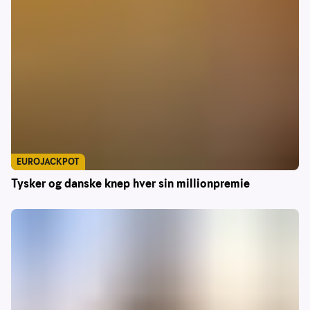
EUROJACKPOT
Tysker og danske knep hver sin millionpremie