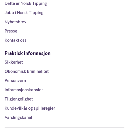
Dette er Norsk Tipping
Jobb i Norsk Tipping
Nyhetsbrev
Presse
Kontakt oss
Praktisk informasjon
Sikkerhet
Økonomisk kriminalitet
Personvern
Informasjonskapsler
Tilgjengelighet
Kundevilkår og spilleregler
Varslingskanal