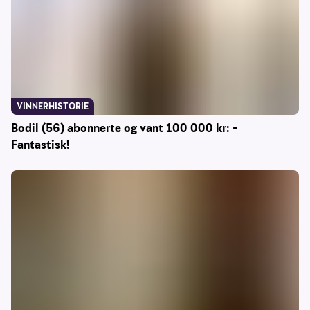
VINNERHISTORIE
Bodil (56) abonnerte og vant 100 000 kr: –
Fantastisk!