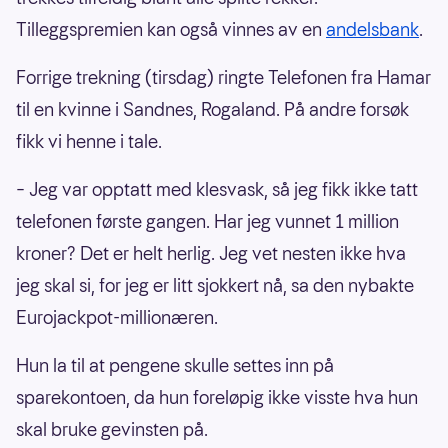
Tilleggspremien kan også vinnes av en
andelsbank
.
Forrige trekning (tirsdag) ringte Telefonen fra Hamar
til en kvinne i Sandnes, Rogaland. På andre forsøk
fikk vi henne i tale.
– Jeg var opptatt med klesvask, så jeg fikk ikke tatt
telefonen første gangen. Har jeg vunnet 1 million
kroner? Det er helt herlig. Jeg vet nesten ikke hva
jeg skal si, for jeg er litt sjokkert nå, sa den nybakte
Eurojackpot-millionæren.
Hun la til at pengene skulle settes inn på
sparekontoen, da hun foreløpig ikke visste hva hun
skal bruke gevinsten på.