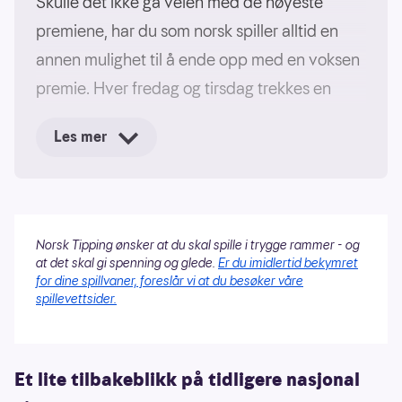
Skulle det ikke gå veien med de høyeste
premiene, har du som norsk spiller alltid en
annen mulighet til å ende opp med en voksen
premie. Hver fredag og tirsdag trekkes en
nasjonal tilleggspremie på 1 million kroner. Alle
Les mer
som har levert innen spillefrist er med i denne
trekningen, og man trenger ingen rette tall for
å vinne.
Millionen kan gå til en enkeltspiller, eller deles
Norsk Tipping ønsker at du skal spille i trygge rammer - og
at det skal gi spenning og glede.
Er du imidlertid bekymret
av en
andelsbank
eller et
spillelag.
for dine spillvaner, foreslår vi at du besøker våre
spillevettsider.
Et lite tilbakeblikk på tidligere nasjonal