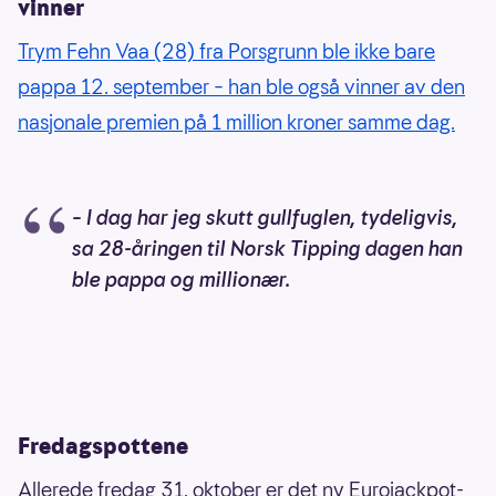
vinner
Trym Fehn Vaa (28) fra Porsgrunn ble ikke bare
pappa 12. september – han ble også vinner av den
nasjonale premien på 1 million kroner samme dag.
– I dag har jeg skutt gullfuglen, tydeligvis,
sa 28-åringen til Norsk Tipping dagen han
ble pappa og millionær.
Fredagspottene
Allerede fredag 31. oktober er det ny Eurojackpot-