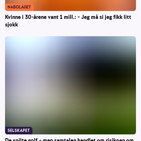
NABOLAGET
Kvinne i 30-årene vant 1 mill.: – Jeg må si jeg fikk litt
sjokk
SELSKAPET
De spilte golf – men samtalen handlet om risikoen om