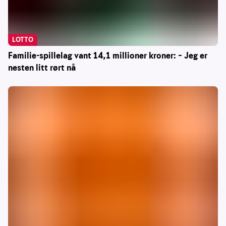
LOTTO
Familie-spillelag vant 14,1 millioner kroner: – Jeg er
nesten litt rørt nå