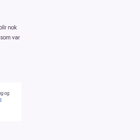
blir nok
, som var
ng og
e