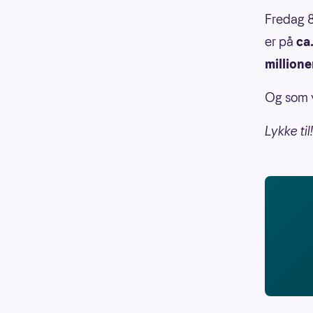
Fredag 8
er på
ca
millione
Og som v
Lykke til!