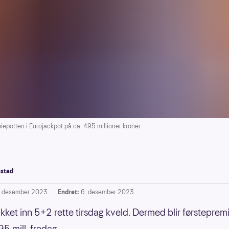
potten i Eurojackpot på ca. 495 millioner kroner.
stad
. desember 2023
Endret:
6. desember 2023
ikket inn 5+2 rette tirsdag kveld. Dermed blir førstepre
95 mill. fredag.