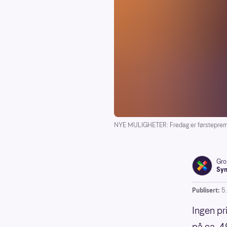
NYE MULIGHETER: Fredag er førstepremie
Gro
Syn
Publisert:
5
Ingen pr
på ca. 4