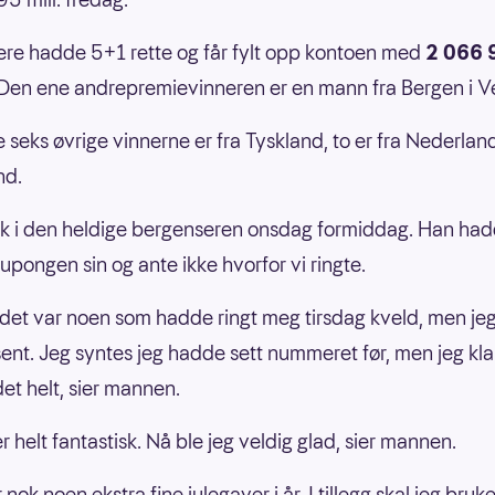
lere hadde 5+1 rette og får fylt opp kontoen med
2 066 
Den ene andrepremievinneren er en mann fra Bergen i V
e seks øvrige vinnerne er fra Tyskland, to er fra Nederlan
nd.
tak i den heldige bergenseren onsdag formiddag. Han had
kupongen sin og ante ikke hvorfor vi ringte.
 det var noen som hadde ringt meg tirsdag kveld, men jeg
 sent. Jeg syntes jeg hadde sett nummeret før, men jeg kla
det helt, sier mannen.
r helt fantastisk. Nå ble jeg veldig glad, sier mannen.
r nok noen ekstra fine julegaver i år. I tillegg skal jeg bru