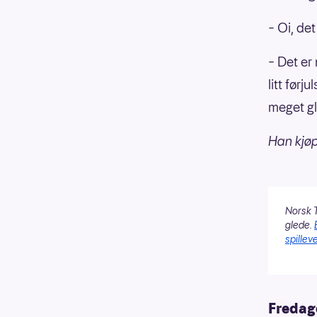
– Oi, det
– Det er 
litt førj
meget gl
Han kjø
Norsk T
glede.
spilleve
Fredag