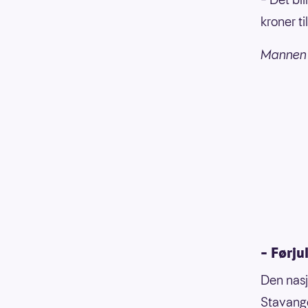
kroner ti
Mannen 
– Førju
Den nasj
Stavange