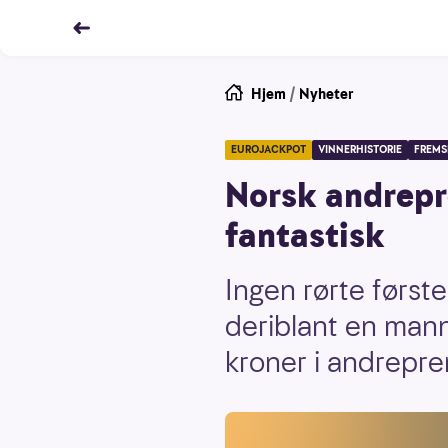
Hjem
/
Nyheter
EUROJACKPOT
VINNERHISTORIE
FREMS
Norsk andrepre
fantastisk
Ingen rørte først
deriblant en man
kroner i andrepre