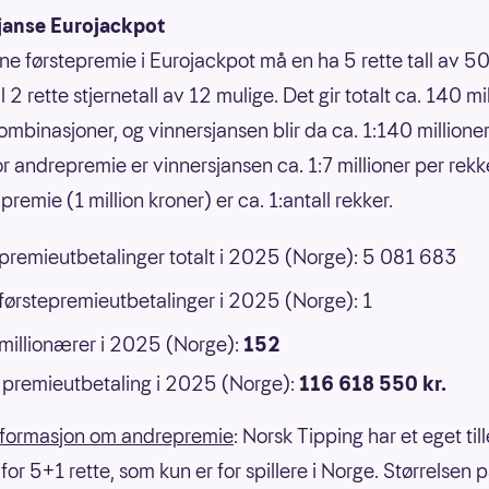
janse Eurojackpot
nne førstepremie i Eurojackpot må en ha 5 rette tall av 50
 til 2 rette stjernetall av 12 mulige. Det gir totalt ca. 140 mi
ombinasjoner, og vinnersjansen blir da ca. 1:140 millione
or andrepremie er vinnersjansen ca. 1:7 millioner per rek
premie (1 million kroner) er ca. 1:antall rekker.
 premieutbetalinger totalt i 2025 (Norge): 5 081 683
 førstepremieutbetalinger i 2025 (Norge): 1
 millionærer i 2025 (Norge):
152
premieutbetaling i 2025 (Norge):
116 618 550 kr.
nformasjon om andrepremie
: Norsk Tipping har et eget til
or 5+1 rette, som kun er for spillere i Norge. Størrelsen 