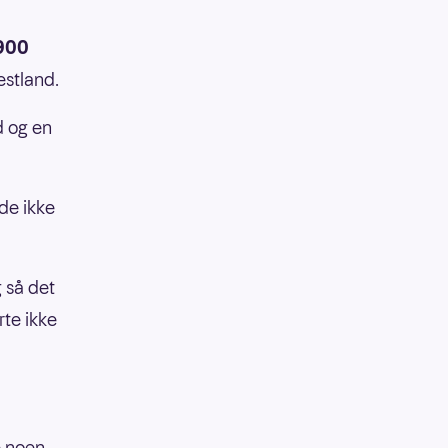
900
estland.
d og en
de ikke
 så det
rte ikke
ke noen