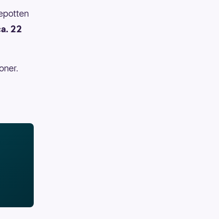
iepotten
ca. 22
oner.