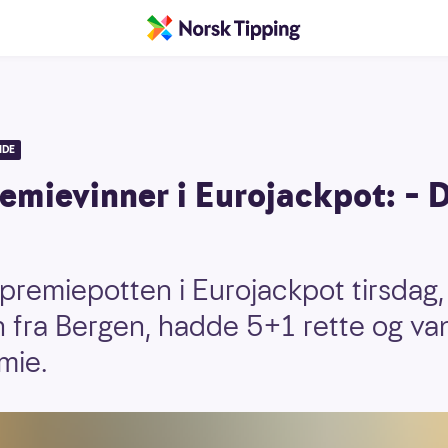
IDE
mievinner i Eurojackpot: – D
epremiepotten i Eurojackpot tirsdag, 
n fra Bergen, hadde 5+1 rette og v
mie.