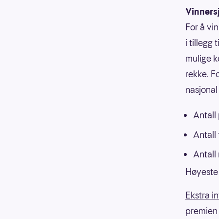
Vinners
For å vi
i tillegg
mulige k
rekke. F
nasjonal 
Antall
Antall
Antall
Høyeste 
Ekstra i
premien f