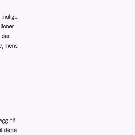
 mulige,
llioner
r per
ke, mens
legg på
på dette