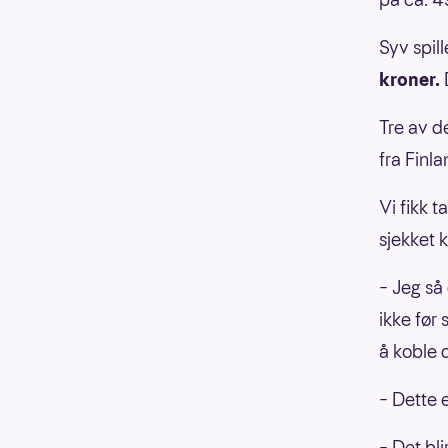
Syv spil
kroner.
Tre av d
fra Finla
Vi fikk 
sjekket 
– Jeg så
ikke før
å koble 
– Dette e
– Det bli