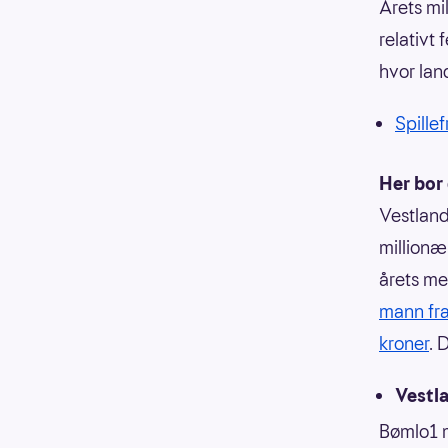
Årets mi
relativt 
hvor land
Spillef
Her bor
Vestland
millionæ
årets me
mann fra
kroner
. 
Vestl
Bømlo1 