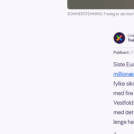
SOMMERSTEMNING: Fredag er det klart f
Lin
Tro
Publisert:
7.
Siste Eu
millionær
fylke si
med fire
Vestfold
med det 
lenge ha