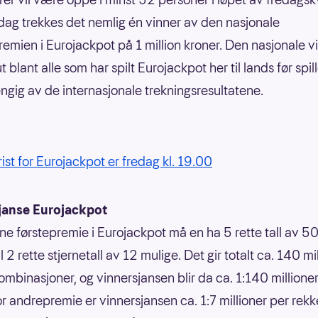
dag trekkes det nemlig én vinner av den nasjonale
premien i Eurojackpot på 1 million kroner. Den nasjonale 
t blant alle som har spilt Eurojackpot her til lands før spill
ngig av de internasjonale trekningsresultatene.
rist for Eurojackpot er fredag kl. 19.00
janse Eurojackpot
nne førstepremie i Eurojackpot må en ha 5 rette tall av 50
 til 2 rette stjernetall av 12 mulige. Det gir totalt ca. 140 mi
ombinasjoner, og vinnersjansen blir da ca. 1:140 millione
or andrepremie er vinnersjansen ca. 1:7 millioner per rek