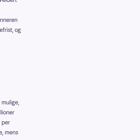
vinneren
efrist, og
 mulige,
llioner
r per
ke, mens