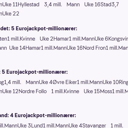
nnUke 11Hyllestad 3,4 mill. Mann Uke 16Stad3,7
nnUke 22
det: 5 Eurojackpot-millionærer:
oten1 mill.Kvinne Uke 2Hamar1 mill.MannUke 6Kongsv
ann Uke 14Hamar1 mill.MannUke 16Nord Fron1 mill.Ma
 5 Eurojackpot-millionærer:
og1,4 mill. MannUke 4Øvre Eiker1 mill.MannUke 10Ring
nnUke 12Nordre Follo 1 mill.Kvinne Uke 15Moss1 mill
and: 4 Eurojackpot-millionærer:
ill.MannUke 3Lund1 mill.MannUke 4Stavanger 1 mill