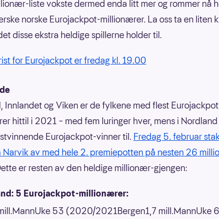
llionær-liste vokste dermed enda litt mer og rommer nå h
ferske norske Eurojackpot-millionærer. La oss ta en liten 
et disse ekstra heldige spillerne holder til.
rist for Eurojackpot er fredag kl. 19.00
 de
, Innlandet og Viken er de fylkene med flest Eurojackpot
rer hittil i 2021 – med fem luringer hver, mens i Nordland
stvinnende Eurojackpot-vinner til.
Fredag 5. februar sta
 Narvik av med hele 2. premiepotten på nesten 26 milli
Dette er resten av den heldige millionær-gjengen:
and: 5 Eurojackpot-millionærer:
mill.MannUke 53 (2020/2021Bergen1,7 mill.MannUke 