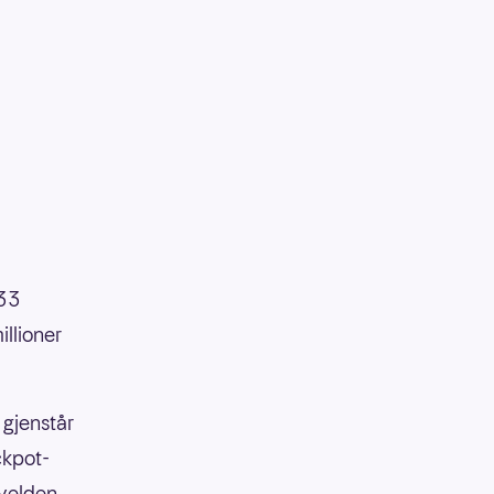
233
illioner
 gjenstår
ackpot-
kvelden.