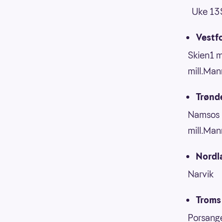
Uke 13S
Vestfo
Skien1 
mill.Ma
Trønde
Namsos 
mill.Ma
Nordl
Narvik 
Troms
Porsang