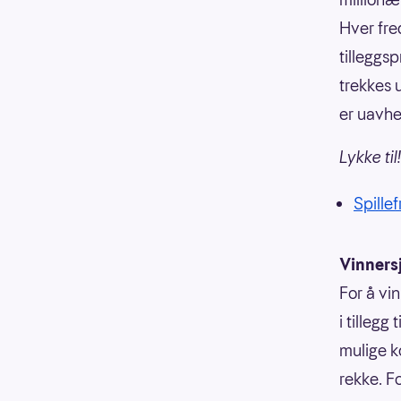
Hver fre
tilleggs
trekkes u
er uavhe
Lykke til!
Spillef
Vinners
For å vi
i tillegg
mulige k
rekke. F