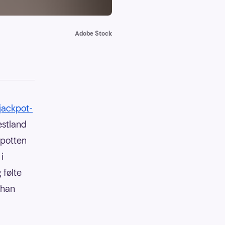
Adobe Stock
jackpot-
estland
epotten
i
 følte
 han