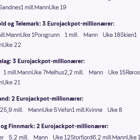
andnes1 mill.MannUke 19
ld og Telemark: 3 Eurojackpot-millionærer:
mill.MannUke 1Porsgrunn 1 mill. Mann Uke 18Skien1
nnUke 22
lag: 3 Eurojackpot-millionærer:
1 mill.MannUke 7Melhus2,2 mill. Mann Uke 15Røros
nnUke 21
and: 2 Eurojackpot-millionærer:
25,9 mill. MannUke 5Vefsn1 mill.Kvinne Uke 8
 og Finnmark: 2 Eurojackpot-millionærer:
er 5,2 mill. Mann Uke 12Storfjord6,2 mill.MannUke 