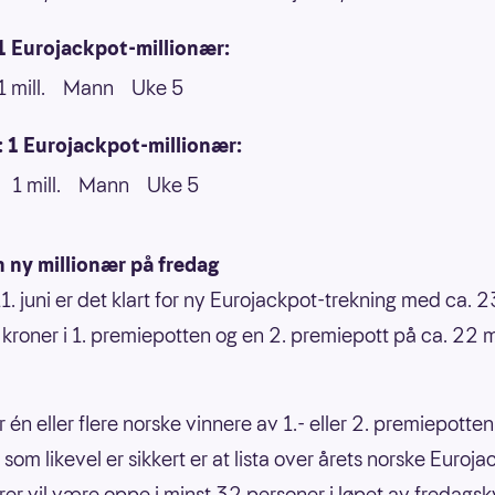
1 Eurojackpot-millionær:
1 mill. Mann Uke 5
 1 Eurojackpot-millionær:
 1 mill. Mann Uke 5
 ny millionær på fredag
1. juni er det klart for ny Eurojackpot-trekning med ca. 
r kroner i 1. premiepotten og en 2. premiepott på ca. 22 m
 én eller flere norske vinnere av 1.- eller 2. premiepotten
 som likevel er sikkert er at lista over årets norske Euroj
rer vil være oppe i minst 32 personer i løpet av fredags