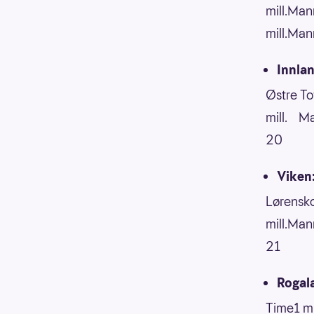
mill.Ma
mill.Ma
Innlan
Østre T
mill. M
20
Viken:
Lørensk
mill.Ma
21
Rogal
Time1 m