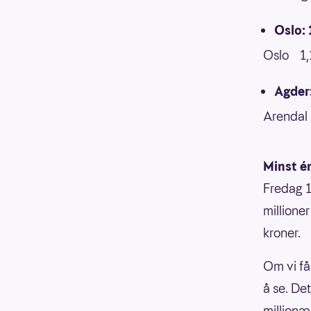
Oslo: 
Oslo 1,
Agder:
Arendal
Minst én
Fredag 1
millione
kroner.
Om vi får
å se. Det
millionæ