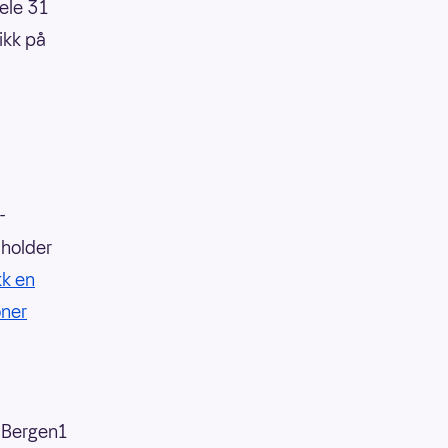
ele 31
kikk på
-
 holder
kk en
oner
6Bergen1