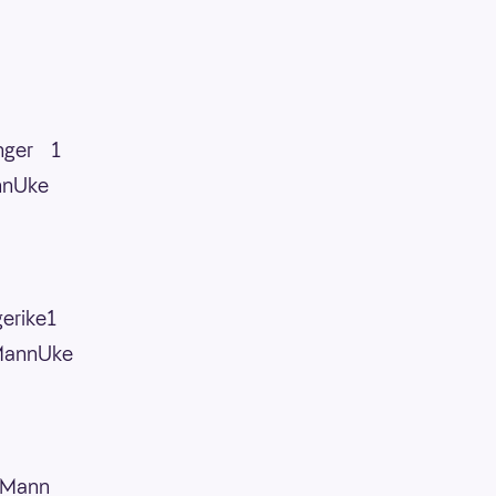
inger 1
nnUke
erike1
.MannUke
. Mann