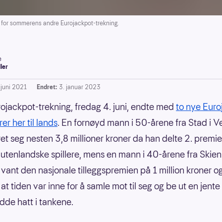
or sommerens andre Eurojackpot-trekning.
e
ller
 juni 2021
Endret:
3. januar 2023
rojackpot-trekning, fredag 4. juni, endte med
to nye Euro
er her til lands
. En fornøyd mann i 50-årene fra Stad i V
kret seg nesten 3,8 millioner kroner da han delte 2. premi
 utenlandske spillere, mens en mann i 40-årene fra Skien 
 vant den nasjonale tilleggspremien på 1 million kroner og
at tiden var inne for å samle mot til seg og be ut en jente
dde hatt i tankene.