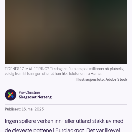
TIDENES 17. MAI-FEIRING? Tirsdagens Eurojackpot-millionær så plutselig
veldig frem til feiringen etter at han fikk Telefonen fra Hamar.
Illustrasjonsfoto: Adobe Stock
Pie-Christine
Skagsoset Norseng
Publisert:
16. mai 2023
Ingen spillere verken inn- eller utland stakk av med
de gjeveste pottene i Eurojackpot. Det var likevel