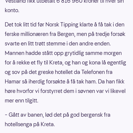
Vestland fikk utbetalt 6 816 960 kroner til hver sin
konto.
Det tok litt tid før Norsk Tipping klarte å få tak i den
ferske millionæren fra Bergen, men på tredje forsøk
svarte en litt trøtt stemme i den andre enden.
Mannen hadde stått opp grytidlig samme morgen
for å rekke et fly til Kreta, og han og kona lå egentlig
og sov på det greske hotellet da Telefonen fra
Hamar så iherdig forsøkte å få tak ham. Da han fikk
høre hvorfor vi forstyrret dem i søvnen var vi likevel
mer enn tilgitt.
– Gått av banen, lød det på god bergensk fra
hotellsenga på Kreta.