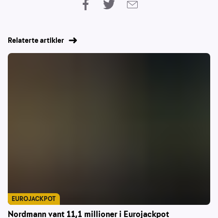
Relaterte artikler
EUROJACKPOT
Nordmann vant 11,1 millioner i Eurojackpot