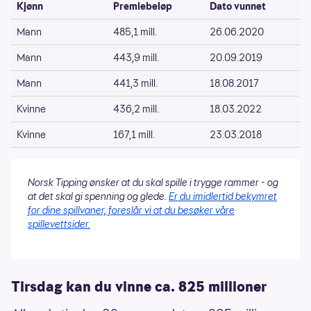
Kjønn
Premiebeløp
Dato vunnet
Mann
485,1 mill.
26.06.2020
Mann
443,9 mill.
20.09.2019
Mann
441,3 mill.
18.08.2017
Kvinne
436,2 mill.
18.03.2022
Kvinne
167,1 mill.
23.03.2018
Norsk Tipping ønsker at du skal spille i trygge rammer - og
at det skal gi spenning og glede.
Er du imidlertid bekymret
for dine spillvaner, foreslår vi at du besøker våre
spillevettsider.
Tirsdag kan du vinne ca. 825 millioner