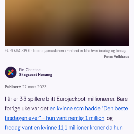
EUROJACKPOT: Trekningsmaskinen i Finland er klar hver tirsdag og fredag.
Foto: Veikkaus
Pie-Christine
Skagsoset Norseng
Publisert:
27. mars 2023
I år er 33 spillere blitt Eurojackpot-millionærer. Bare
forrige uke var det
en kvinne som hadde "Den beste
tirsdagen ever" – hun vant nemlig 1 million
, og
fredag vant en kvinne 11,1 millioner kroner da hun