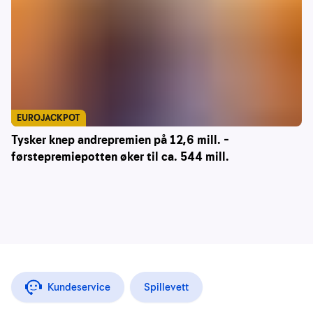
EUROJACKPOT
Tysker knep andrepremien på 12,6 mill. –
førstepremiepotten øker til ca. 544 mill.
Kundeservice
Spillevett