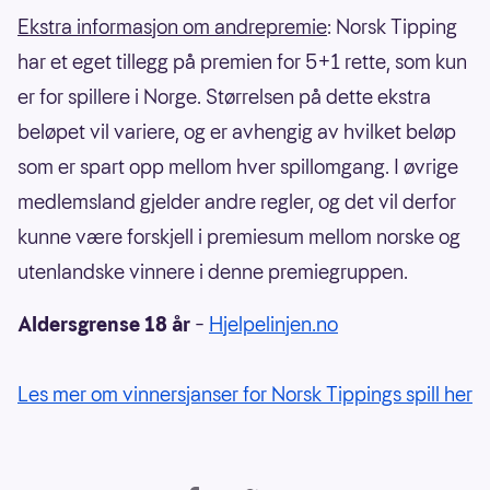
Ekstra informasjon om andrepremie
: Norsk Tipping
har et eget tillegg på premien for 5+1 rette, som kun
er for spillere i Norge. Størrelsen på dette ekstra
beløpet vil variere, og er avhengig av hvilket beløp
som er spart opp mellom hver spillomgang. I øvrige
medlemsland gjelder andre regler, og det vil derfor
kunne være forskjell i premiesum mellom norske og
utenlandske vinnere i denne premiegruppen.
Aldersgrense 18 år
–
Hjelpelinjen.no
Les mer om vinnersjanser for Norsk Tippings spill her