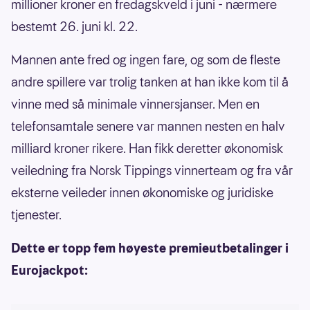
millioner kroner en fredagskveld i juni - nærmere
bestemt 26. juni kl. 22.
Mannen ante fred og ingen fare, og som de fleste
andre spillere var trolig tanken at han ikke kom til å
vinne med så minimale vinnersjanser. Men en
telefonsamtale senere var mannen nesten en halv
milliard kroner rikere. Han fikk deretter økonomisk
veiledning fra Norsk Tippings vinnerteam og fra vår
eksterne veileder innen økonomiske og juridiske
tjenester.
Dette er topp fem høyeste premieutbetalinger i
Eurojackpot: