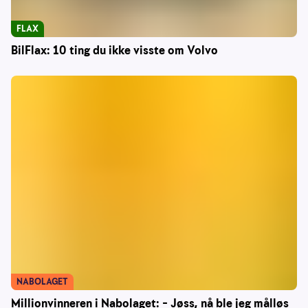
FLAX
BilFlax: 10 ting du ikke visste om Volvo
NABOLAGET
Millionvinneren i Nabolaget: – Jøss, nå ble jeg målløs