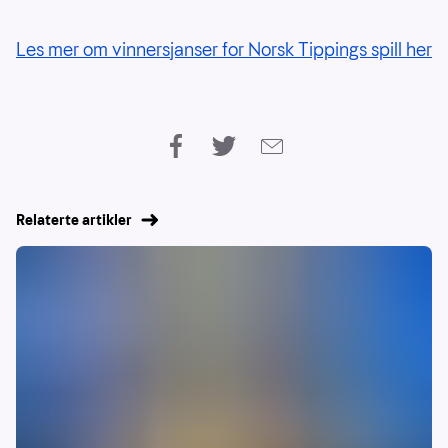
Les mer om vinnersjanser for Norsk Tippings spill her
Relaterte artikler