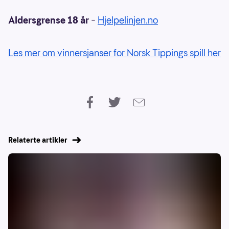
Aldersgrense 18 år
–
Hjelpelinjen.no
Les mer om vinnersjanser for Norsk Tippings spill her
Relaterte artikler