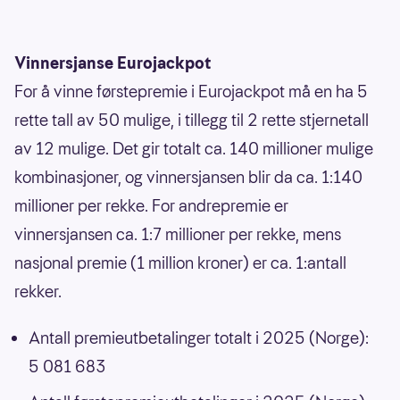
Vinnersjanse Eurojackpot
For å vinne førstepremie i Eurojackpot må en ha 5
rette tall av 50 mulige, i tillegg til 2 rette stjernetall
av 12 mulige. Det gir totalt ca. 140 millioner mulige
kombinasjoner, og vinnersjansen blir da ca. 1:140
millioner per rekke. For andrepremie er
vinnersjansen ca. 1:7 millioner per rekke, mens
nasjonal premie (1 million kroner) er ca. 1:antall
rekker.
Antall premieutbetalinger totalt i 2025 (Norge):
5 081 683