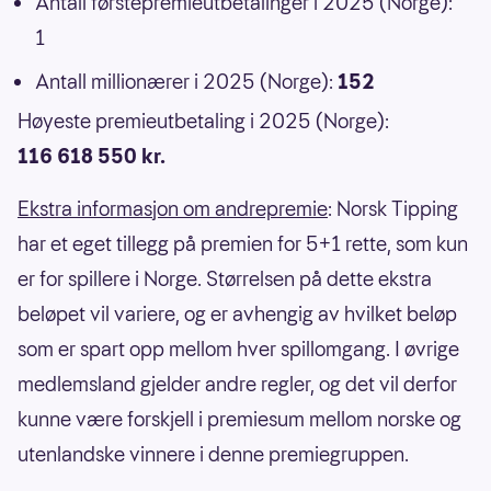
Antall førstepremieutbetalinger i 2025 (Norge):
1
Antall millionærer i 2025 (Norge):
152
Høyeste premieutbetaling i 2025 (Norge):
116 618 550 kr.
Ekstra informasjon om andrepremie
: Norsk Tipping
har et eget tillegg på premien for 5+1 rette, som kun
er for spillere i Norge. Størrelsen på dette ekstra
beløpet vil variere, og er avhengig av hvilket beløp
som er spart opp mellom hver spillomgang. I øvrige
medlemsland gjelder andre regler, og det vil derfor
kunne være forskjell i premiesum mellom norske og
utenlandske vinnere i denne premiegruppen.