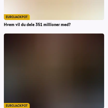
EUROJACKPOT
Hvem vil du dele 351 millioner med?
EUROJACKPOT