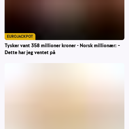
EUROJACKPOT
Tysker vant 358 millioner kroner - Norsk millionær: –
Dette har jeg ventet på