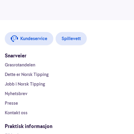
Kundeservice
Spillevett
Snarveier
Grasrotandelen
Dette er Norsk Tipping
Jobb i Norsk Tipping
Nyhetsbrev
Presse
Kontakt oss
Praktisk informasjon