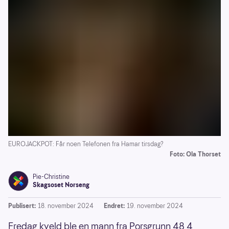
EUROJACKPOT: Får noen Telefonen fra Hamar tirsdag?
Foto: Ola Thorset
Pie-Christine
Skagsoset Norseng
Publisert:
18. november 2024
Endret:
19. november 2024
Fredag kveld ble en mann fra Porsgrunn 48,4