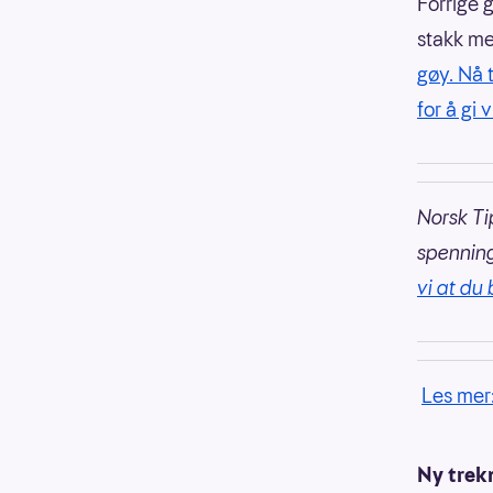
Forrige 
stakk me
gøy. Nå t
for å gi
Norsk Ti
spennin
vi at du 
Les mer
Ny trekn