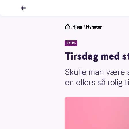
Hjem
/
Nyheter
EXTRA
Tirsdag med s
Skulle man være s
en ellers så rolig t