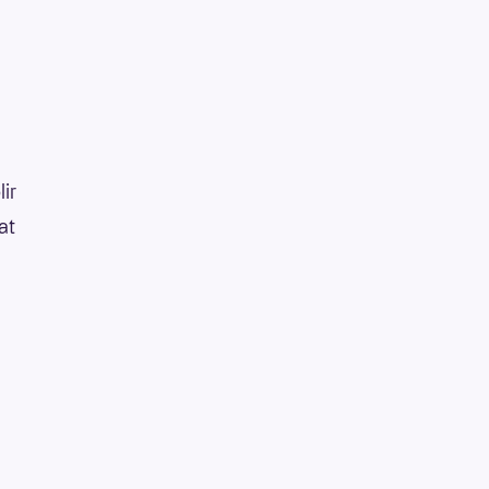
lir
at