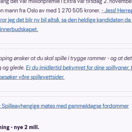
gang det var millionpremie i Extra var tirsdag 2. novembe
n mann fra Oslo av med 1 270 505 kroner.
- Jess! Herre
ror jeg det blir ny bil altså, sa den heldige kandidaten da 
 vinnerbudskapet.
pping ønsker at du skal spille i trygge rammer - og at det
g og glede.
Er du imidlertid bekymret for dine spillvaner, 
besøker våre spillevettsider.
: Spilleavhengige møtes med gammeldagse fordommer
ing - nye 2 mill.