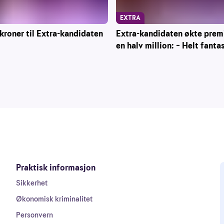
EXTRA
roner til Extra-kandidaten
Extra-kandidaten økte pre
en halv million: – Helt fanta
Praktisk informasjon
Sikkerhet
Økonomisk kriminalitet
Personvern