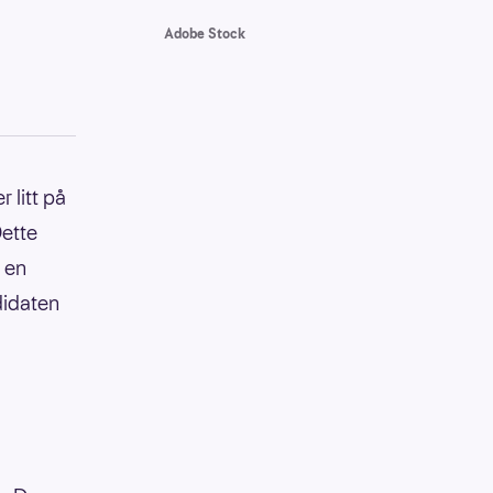
Adobe Stock
r litt på
Dette
d en
didaten