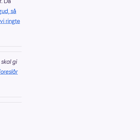
r. Da
gud, så
vi ringte
 skal gi
foreslår