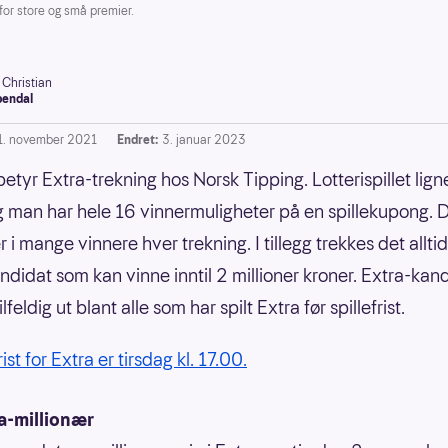
for store og små premier.
 Christian
endal
1. november 2021
Endret:
3. januar 2023
etyr Extra-trekning hos Norsk Tipping. Lotterispillet ligne
g man har hele 16 vinnermuligheter på en spillekupong. 
r i mange vinnere hver trekning. I tillegg trekkes det allti
ndidat som kan vinne inntil 2 millioner kroner. Extra-kan
ilfeldig ut blant alle som har spilt Extra før spillefrist.
rist for Extra er tirsdag kl. 17.00.
a-millionær