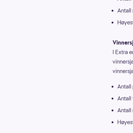
Antall
Høyest
Vinners
I Extra e
vinnersja
vinnersj
Antall
Antall
Antall
Høyest