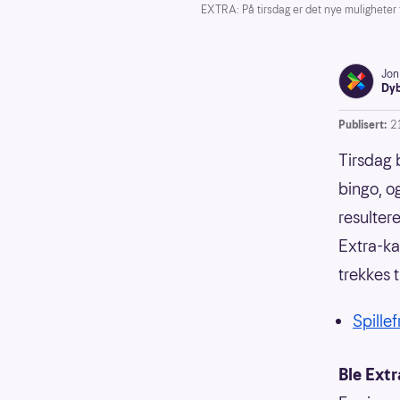
EXTRA: På tirsdag er det nye muligheter 
Jon
Dyb
Publisert:
2
Tirsdag b
bingo, o
resultere
Extra-ka
trekkes t
Spillef
Ble Extr