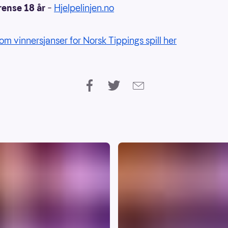
rense 18 år
–
Hjelpelinjen.no
om vinnersjanser for Norsk Tippings spill her