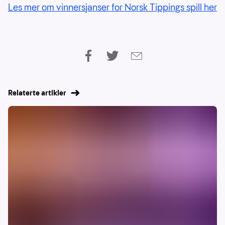
Les mer om vinnersjanser for Norsk Tippings spill her
Relaterte artikler