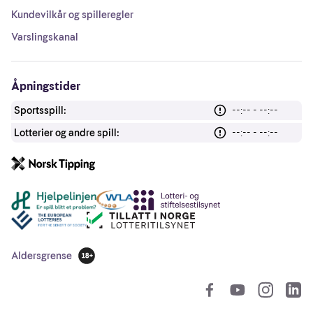
Kundevilkår og spilleregler
Varslingskanal
Åpningstider
Sportsspill:
--:-- - --:--
Lotterier og andre spill:
--:-- - --:--
Andre lenker
Aldersgrense
18 år
So