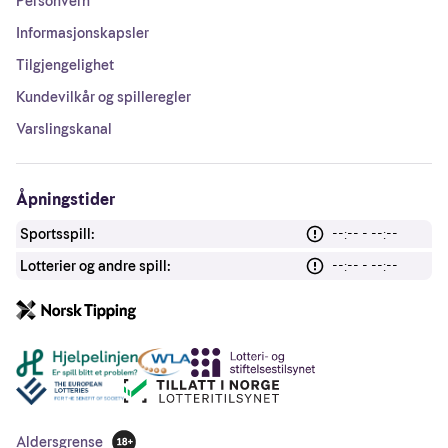
Personvern
Informasjonskapsler
Tilgjengelighet
Kundevilkår og spilleregler
Varslingskanal
Åpningstider
Sportsspill:
--:-- - --:--
Lotterier og andre spill:
--:-- - --:--
Andre lenker
Aldersgrense