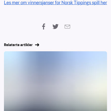
Les mer om vinnersjanser for Norsk Tippings spill her
Relaterte artikler