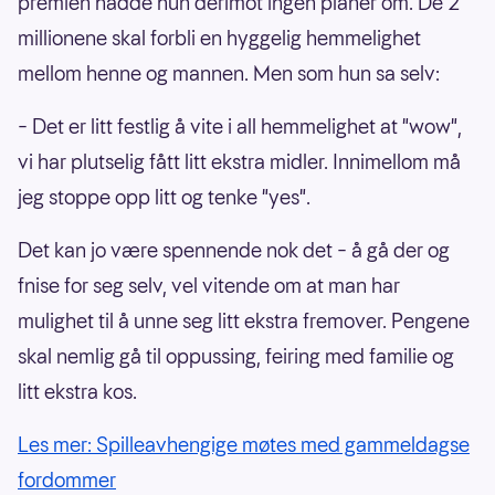
premien hadde hun derimot ingen planer om. De 2
millionene skal forbli en hyggelig hemmelighet
mellom henne og mannen. Men som hun sa selv:
– Det er litt festlig å vite i all hemmelighet at "wow",
vi har plutselig fått litt ekstra midler. Innimellom må
jeg stoppe opp litt og tenke "yes".
Det kan jo være spennende nok det – å gå der og
fnise for seg selv, vel vitende om at man har
mulighet til å unne seg litt ekstra fremover. Pengene
skal nemlig gå til oppussing, feiring med familie og
litt ekstra kos.
Les mer: Spilleavhengige møtes med gammeldagse
fordommer